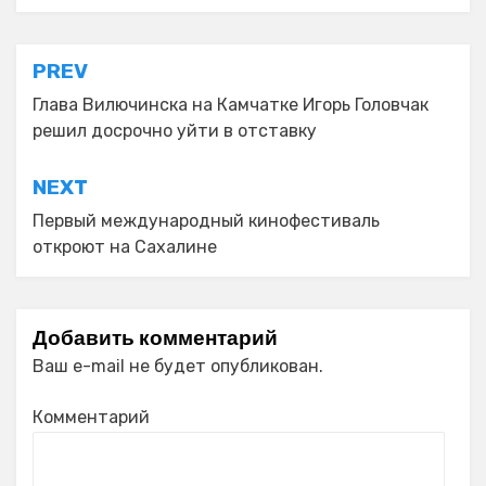
Навигация
PREV
по
Глава Вилючинска на Камчатке Игорь Головчак
решил досрочно уйти в отставку
записям
NEXT
Первый международный кинофестиваль
откроют на Сахалине
Добавить комментарий
Ваш e-mail не будет опубликован.
Комментарий