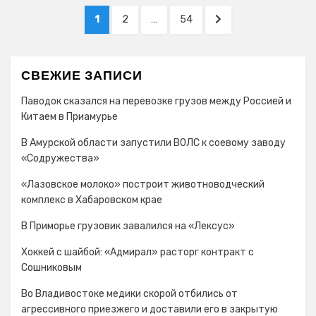
Навигация
PAGE
PAGE
PAGE
NEXT
1
2
…
54
по
PAGE
записям
СВЕЖИЕ ЗАПИСИ
Паводок сказался на перевозке грузов между Россией и
Китаем в Приамурье
В Амурской области запустили ВОЛС к соевому заводу
«Содружества»
«Лазовское молоко» построит животноводческий
комплекс в Хабаровском крае
В Приморье грузовик завалился на «Лексус»
Хоккей с шайбой: «Адмирал» расторг контракт с
Сошниковым
Во Владивостоке медики скорой отбились от
агрессивного приезжего и доставили его в закрытую