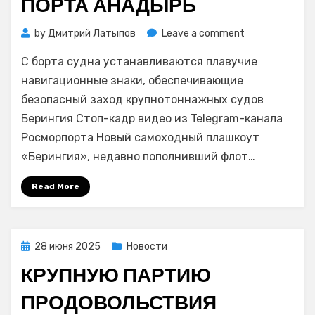
ПОРТА АНАДЫРЬ
on
by
Дмитрий Латыпов
Leave a comment
Самоходный
С борта судна устанавливаются плавучие
плашкоут
«Берингия»
навигационные знаки, обеспечивающие
вышел
безопасный заход крупнотоннажных судов
на
Берингия Стоп-кадр видео из Telegram-канала
работу
Росморпорта Новый самоходный плашкоут
в
«Берингия», недавно пополнивший флот…
акватории
порта
Read More
Анадырь
Posted
28 июня 2025
Новости
on
КРУПНУЮ ПАРТИЮ
ПРОДОВОЛЬСТВИЯ