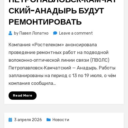
СКИЙ-АНАДЫРЬ БУДУТ
РЕМОНТИРОВАТЬ
on
by
Павел Лопатко
Leave a comment
Подводную
Компания «Ростелеком» анонсировала
ВОЛС
Петропавловск‑К
проведение ремонтных работ на подводной
Анадырь
волоконно‑оптической линии связи (ПВОЛС)
будут
Петропавловск‑Камчатский — Анадырь. Работы
ремонтировать
запланированы на период с 13 по 19 июля, о чём
компания сообщила…
Read More
Posted
3 апреля 2026
Новости
on