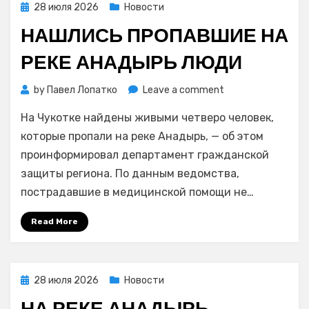
Posted
28 июля 2026
Новости
on
НАШЛИСЬ ПРОПАВШИЕ НА
РЕКЕ АНАДЫРЬ ЛЮДИ
on
by
Павел Лопатко
Leave a comment
Нашлись
На Чукотке найдены живыми четверо человек,
пропавшие
на
которые пропали на реке Анадырь, — об этом
реке
проинформировал департамент гражданской
Анадырь
защиты региона. По данным ведомства,
люди
пострадавшие в медицинской помощи не…
Read More
Posted
28 июля 2026
Новости
on
НА РЕКЕ АНАДЫРЬ