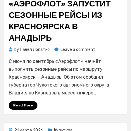
«АЭРОФЛОТ» ЗАПУСТИТ
СЕЗОННЫЕ РЕЙСЫ ИЗ
КРАСНОЯРСКА В
АНАДЫРЬ
on
by
Павел Лопатко
Leave a comment
«Аэрофлот»
С июня по сентябрь «Аэрофлот» начнёт
запустит
сезонные
выполнять сезонные рейсы по маршруту
рейсы
Красноярск — Анадырь. Об этом сообщил
из
губернатор Чукотского автономного округа
Красноярска
Владислав Кузнецов в мессенджере…
в
Анадырь
Read More
Posted
21 марта 2026
Культура