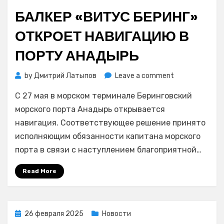
on
БАЛКЕР «ВИТУС БЕРИНГ»
ОТКРОЕТ НАВИГАЦИЮ В
ПОРТУ АНАДЫРЬ
on
by
Дмитрий Латыпов
Leave a comment
Балкер
С 27 мая в морском терминале Беринговский
«Витус
Беринг»
морского порта Анадырь открывается
откроет
навигация. Соответствующее решение принято
навигацию
исполняющим обязанности капитана морского
в
порта в связи с наступлением благоприятной…
порту
Анадырь
Read More
Posted
26 февраля 2025
Новости