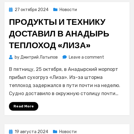
Posted
27 октября 2024
Новости
on
ПРОДУКТЫ И ТЕХНИКУ
ДОСТАВИЛ В АНАДЫРЬ
ТЕПЛОХОД «ЛИЗА»
on
by
Дмитрий Латыпов
Leave a comment
Продукты
В пятницу, 25 октября, в Анадырский морпорт
и
технику
прибыл сухогруз «Лиза». Из-за шторма
доставил
теплоход задержался в пути почти на неделю.
в
Судно доставило в окружную столицу почти…
Анадырь
теплоход
Read More
«Лиза»
Posted
19 августа 2024
Новости