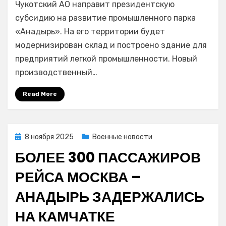
Чукотский АО направит президентскую
промпарке
«Анадырь»
субсидию на развитие промышленного парка
расширят
«Анадырь». На его территории будет
производстве
модернизирован склад и построено здание для
мощности
предприятий легкой промышленности. Новый
производственный…
Read More
Posted
8 ноября 2025
Военные новости
on
БОЛЕЕ 300 ПАССАЖИРОВ
РЕЙСА МОСКВА –
АНАДЫРЬ ЗАДЕРЖАЛИСЬ
НА КАМЧАТКЕ