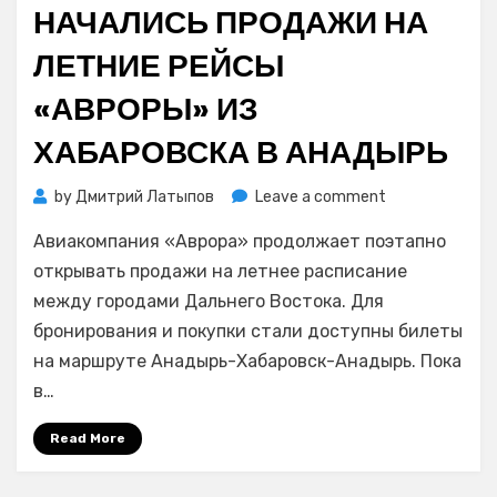
on
НАЧАЛИСЬ ПРОДАЖИ НА
ЛЕТНИЕ РЕЙСЫ
«АВРОРЫ» ИЗ
ХАБАРОВСКА В АНАДЫРЬ
on
by
Дмитрий Латыпов
Leave a comment
Начались
Авиакомпания «Аврора» продолжает поэтапно
продажи
на
открывать продажи на летнее расписание
летние
между городами Дальнего Востока. Для
рейсы
бронирования и покупки стали доступны билеты
«Авроры»
на маршруте Анадырь-Хабаровск-Анадырь. Пока
из
в…
Хабаровска
в
Read More
Анадырь