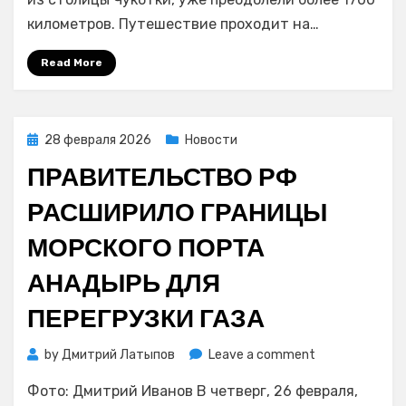
готовятся
километров. Путешествие проходит на…
к
исторической
Read More
встрече
в
Певеке
Posted
28 февраля 2026
Новости
on
ПРАВИТЕЛЬСТВО РФ
РАСШИРИЛО ГРАНИЦЫ
МОРСКОГО ПОРТА
АНАДЫРЬ ДЛЯ
ПЕРЕГРУЗКИ ГАЗА
on
by
Дмитрий Латыпов
Leave a comment
Правительств
Фото: Дмитрий Иванов В четверг, 26 февраля,
РФ