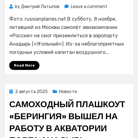
on
by
Дмитрий Латыпов
Leave a comment
Более
Фото: russianplanes.net В субботу, 8 ноября,
300
пассажиров
летевший из Москвы самолёт авиакомпании
рейса
«Россия» не смог приземлиться в аэропорту
Москва
Анадырь («Угольный»). Из-за неблагоприятных
–
погодных условий капитан воздушного…
Анадырь
задержались
Read More
на
Камчатке
Posted
2 августа 2025
Новости
on
САМОХОДНЫЙ ПЛАШКОУТ
«БЕРИНГИЯ» ВЫШЕЛ НА
РАБОТУ В АКВАТОРИИ