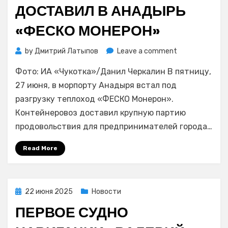
ДОСТАВИЛ В АНАДЫРЬ
«ФЕСКО МОНЕРОН»
on
by
Дмитрий Латыпов
Leave a comment
Крупную
Фото: ИА «Чукотка»/Данил Черкалин В пятницу,
партию
продовольств
27 июня, в морпорту Анадыря встал под
доставил
разгрузку теплоход «ФЕСКО Монерон».
в
Контейнеровоз доставил крупную партию
Анадырь
продовольствия для предпринимателей города…
«ФЕСКО
Монерон»
Read More
Posted
22 июня 2025
Новости
on
ПЕРВОЕ СУДНО