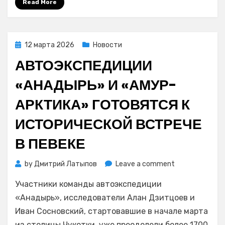
Read More
блиZко»
Posted
12 марта 2026
Новости
on
АВТОЭКСПЕДИЦИИ
«АНАДЫРЬ» И «АМУР-
АРКТИКА» ГОТОВЯТСЯ К
ИСТОРИЧЕСКОЙ ВСТРЕЧЕ
В ПЕВЕКЕ
on
by
Дмитрий Латыпов
Leave a comment
Автоэкспедиц
Участники команды автоэкспедиции
«Анадырь»
и
«Анадырь», исследователи Алан Дзитцоев и
«Амур-
Иван Сосновский, стартовавшие в начале марта
Арктика»
из столицы Чукотки, уже преодолели более 1700