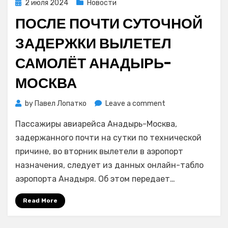
Posted
2 июля 2024
Новости
on
ПОСЛЕ ПОЧТИ СУТОЧНОЙ
ЗАДЕРЖКИ ВЫЛЕТЕЛ
САМОЛЁТ АНАДЫРЬ-
МОСКВА
on
by
Павел Лопатко
Leave a comment
После
Пассажиры авиарейса Анадырь-Москва,
почти
суточной
задержанного почти на сутки по технической
задержки
причине, во вторник вылетели в аэропорт
вылетел
назначения, следует из данных онлайн-табло
самолёт
аэропорта Анадыря. Об этом передает…
Анадырь-
Москва
Read More