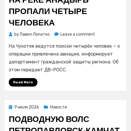
ПРОПАЛИ ЧЕТЫРЕ
ЧЕЛОВЕКА
on
by
Павел Лопатко
Leave a comment
На
На Чукотке ведутся поиски четырёх человек — к
реке
Анадырь
операции привлечена авиация, информирует
пропали
департамент гражданской защиты региона. Об
четыре
этом передает ДВ-РОСС.
человека
Read More
Posted
9 июля 2026
Новости
on
ПОДВОДНУЮ ВОЛС
ПЕТРОПАВЛОВСК‑КАМЧАТ