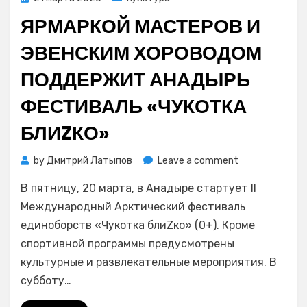
on
ЯРМАРКОЙ МАСТЕРОВ И
ЭВЕНСКИМ ХОРОВОДОМ
ПОДДЕРЖИТ АНАДЫРЬ
ФЕСТИВАЛЬ «ЧУКОТКА
БЛИZКО»
on
by
Дмитрий Латыпов
Leave a comment
Ярмаркой
В пятницу, 20 марта, в Анадыре стартует II
мастеров
и
Международный Арктический фестиваль
эвенским
единоборств «Чукотка блиZко» (0+). Кроме
хороводом
спортивной программы предусмотрены
поддержит
культурные и развлекательные мероприятия. В
Анадырь
субботу…
фестиваль
«Чукотка