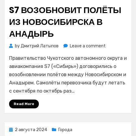
on
S7 ВОЗОБНОВИТ ПОЛЁТЫ
ИЗ НОВОСИБИРСКА В
АНАДЫРЬ
on
by
Дмитрий Латыпов
Leave a comment
S7
Правительство Чукотского автономного округа и
возобновит
полёты
авиакомпания S7 («Сибирь») договорились о
из
возобновлении полётов между Новосибирском и
Новосибирска
Анадырем. Самолёты перевозчика будут летать
в
с сентября по октябрь раз…
Анадырь
Read More
Posted
2 августа 2024
Города