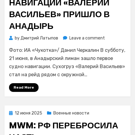
НАВИГАЦИИ «ВАЛЕРИЙ
ВАСИЛЬЕВ» ПРИШЛО В
АНАДЫРЬ
on
by
Дмитрий Латыпов
Leave a comment
Первое
Фото: ИА «Чукотка»/ Данил Черкалин В субботу,
судно
навигации
21 июня, в Анадырский лиман зашло первое
«Валерий
судно навигации. Сухогруз «Валерий Васильев»
Васильев»
стал на рейд рядом с окружной…
пришло
в
Read More
Анадырь
Posted
12 июня 2025
Военные новости
on
MWM: РФ ПЕРЕБРОСИЛА