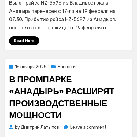
Вылет рейса HZ-5696 из Владивостока в
из
Владивостока
Анадырь перенесён с 17-го на 19 февраля на
в
07:30. Прибытие рейса HZ-5697 из Анадыря,
Анадырь
соответственно, ожидают 19 февраля в…
17
февраля
Read More
отложен
на
двое
суток
Posted
16 ноября 2025
Новости
on
В ПРОМПАРКЕ
«АНАДЫРЬ» РАСШИРЯТ
ПРОИЗВОДСТВЕННЫЕ
МОЩНОСТИ
on
by
Дмитрий Латыпов
Leave a comment
В