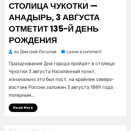
on
СТОЛИЦА ЧУКОТКИ —
АНАДЫРЬ, 3 АВГУСТА
ОТМЕТИТ 135-Й ДЕНЬ
РОЖДЕНИЯ
on
by
Дмитрий Латыпов
Leave a comment
Столица
Празднование Дня города пройдёт в столице
Чукотки
—
Чукотки 3 августа Населённый пункт,
Анадырь,
изначально это был пост, на крайнем северо-
3
востоке России заложен 3 августа 1889 года
августа
полярным…
отметит
135-
Read More
й
день
рождения