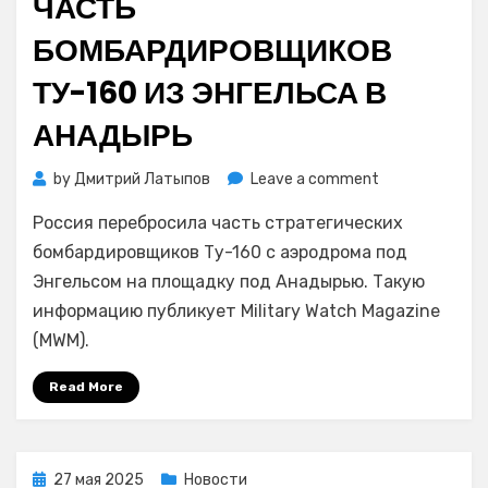
ЧАСТЬ
БОМБАРДИРОВЩИКОВ
ТУ-160 ИЗ ЭНГЕЛЬСА В
АНАДЫРЬ
on
by
Дмитрий Латыпов
Leave a comment
MWM:
Россия перебросила часть стратегических
РФ
перебросила
бомбардировщиков Ту-160 с аэродрома под
часть
Энгельсом на площадку под Анадырью. Такую
бомбардировщ
информацию публикует Military Watch Magazine
Ту-160
(MWM).
из
Энгельса
Read More
в
Анадырь
Posted
27 мая 2025
Новости