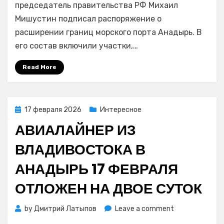
расширило
председатель правительства РФ Михаил
границы
Мишустин подписал распоряжение о
морского
расширении границ морского порта Анадырь. В
порта
его состав включили участки,…
Анадырь
для
Read More
перегрузки
газа
Posted
17 февраля 2026
Интересное
on
АВИАЛАЙНЕР ИЗ
ВЛАДИВОСТОКА В
АНАДЫРЬ 17 ФЕВРАЛЯ
ОТЛОЖЕН НА ДВОЕ СУТОК
on
by
Дмитрий Латыпов
Leave a comment
Авиалайнер