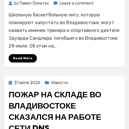
on
by
Павел Лопатко
Leave a comment
Баскетбол:
Школьную баскетбольную лигу, которую
новую
школьную
планируют запустить во Владивостоке, могут
лигу
назвать именем тренера и спортивного деятеля
во
Эдуарда Сандлера, погибшего во Владивостоке
Владивостоке
28 июля. Об этом на…
планируют
назвать
Read More
в
память
о
Сандлере
Posted
31 июля 2026
Новости
on
ПОЖАР НА СКЛАДЕ ВО
ВЛАДИВОСТОКЕ
СКАЗАЛСЯ НА РАБОТЕ
СЕТИ DNS