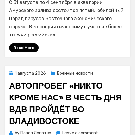
С 31 августа по 4 сентября в акватории
Парад
парусов
Амурского залива состоится пятый, юбилейный
пройдёт
Парад парусов Восточного экономического
во
форума. В мероприятиях примут участие более
Владивостоке
тысячи российских…
в
дни
Read More
ВЭФ-2026
Posted
1 августа 2026
Военные новости
on
АВТОПРОБЕГ «НИКТО
КРОМЕ НАС» В ЧЕСТЬ ДНЯ
ВДВ ПРОЙДЁТ ВО
ВЛАДИВОСТОКЕ
on
by
Павел Лопатко
Leave a comment