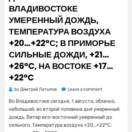
на
ВЛАДИВОСТОКЕ
два
часа
УМЕРЕННЫЙ ДОЖДЬ,
ТЕМПЕРАТУРА ВОЗДУХА
+20…+22°С; В ПРИМОРЬЕ
СИЛЬНЫЕ ДОЖДИ, +21…
+26°C, НА ВОСТОКЕ +17…
+22°C
on
by
Дмитрий Латыпов
Leave a comment
Во
Во Владивостоке сегодня, 1 августа, облачно,
второй
половине
небольшой, во второй половине дня умеренный
дня
дождь. Ветер юго-восточный умеренный до
1
сильного. Температура воздуха +20…+22°С,
августа