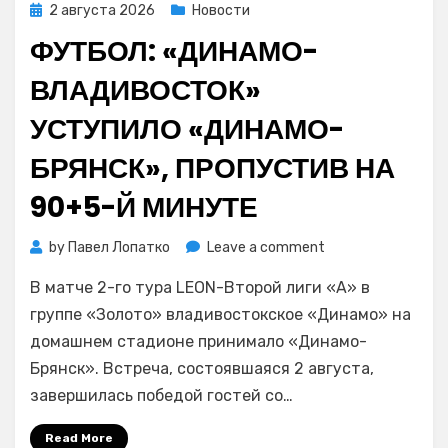
Posted
2 августа 2026
Новости
on
ФУТБОЛ: «ДИНАМО-
ВЛАДИВОСТОК»
УСТУПИЛО «ДИНАМО-
БРЯНСК», ПРОПУСТИВ НА
90+5-Й МИНУТЕ
on
by
Павел Лопатко
Leave a comment
Футбол:
В матче 2-го тура LEON-Второй лиги «А» в
«Динамо-
Владивосток»
группе «Золото» владивостокское «Динамо» на
уступило
домашнем стадионе принимало «Динамо-
«Динамо-
Брянск». Встреча, состоявшаяся 2 августа,
Брянск»,
завершилась победой гостей со…
пропустив
на
Read More
90+5-