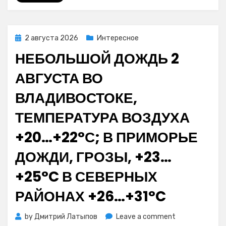
й
минуте
Posted
2 августа 2026
Интересное
on
НЕБОЛЬШОЙ ДОЖДЬ 2
АВГУСТА ВО
ВЛАДИВОСТОКЕ,
ТЕМПЕРАТУРА ВОЗДУХА
+20…+22°С; В ПРИМОРЬЕ
ДОЖДИ, ГРОЗЫ, +23…
+25°C В СЕВЕРНЫХ
РАЙОНАХ +26…+31°C
on
by
Дмитрий Латыпов
Leave a comment