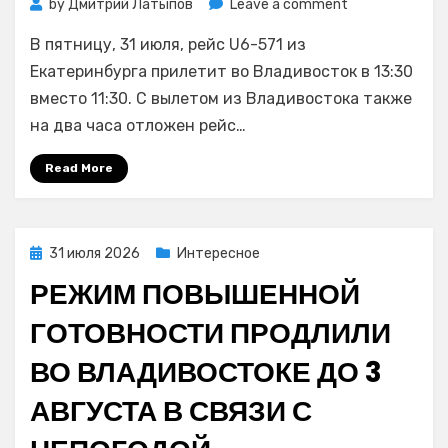
on
by
Дмитрий Латыпов
Leave a comment
Авиалайнер
В пятницу, 31 июля, рейс U6-571 из
из
Екатеринбург
Екатеринбурга прилетит во Владивосток в 13:30
31
вместо 11:30. С вылетом из Владивостока также
июля
на два часа отложен рейс…
прилетает
во
Read More
Владивосток
с
задержкой
на
Posted
31 июля 2026
Интересное
на
on
РЕЖИМ ПОВЫШЕННОЙ
два
часа
ГОТОВНОСТИ ПРОДЛИЛИ
ВО ВЛАДИВОСТОКЕ ДО 3
АВГУСТА В СВЯЗИ С