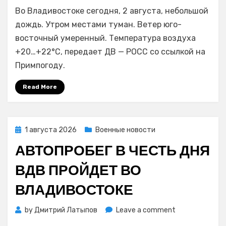
Небольшой
Во Владивостоке сегодня, 2 августа, небольшой
дождь
2
дождь. Утром местами туман. Ветер юго-
августа
восточный умеренный. Температура воздуха
во
+20…+22°С, передает ДВ — РОСС со ссылкой на
Владивостоке,
Примпогоду.
температура
воздуха
Read More
+20…
+22°С;
в
Приморье
Posted
1 августа 2026
Военные новости
дожди,
on
АВТОПРОБЕГ В ЧЕСТЬ ДНЯ
грозы,
+23…
ВДВ ПРОЙДЕТ ВО
+25°C
в
ВЛАДИВОСТОКЕ
северных
районах
on
by
Дмитрий Латыпов
Leave a comment
+26…
Автопробег
+31°C