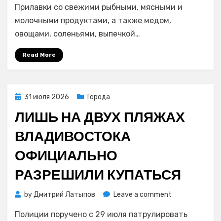
в
Прилавки со свежими рыбными, мясными и
эти
молочными продуктами, а также медом,
выходные
овощами, соленьями, выпечкой…
ждут
жителей
Read More
и
гостей
города
Posted
31 июля 2026
Города
on
ЛИШЬ НА ДВУХ ПЛЯЖАХ
ВЛАДИВОСТОКА
ОФИЦИАЛЬНО
РАЗРЕШИЛИ КУПАТЬСЯ
on
by
Дмитрий Латыпов
Leave a comment
Лишь
Полиции поручено с 29 июля патрулировать
на