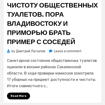
ЧИСТОТУ ОБЩЕСТВЕННЫХ
ТУАЛЕТОВ. ПОРА
ВЛАДИВОСТОКУ И
ПРИМОРЬЮ БРАТЬ
ПРИМЕР С СОСЕДЕЙ
on
by
Дмитрий Латыпов
Leave a comment
В
Санитарное состояние общественных туалетов
Сахалинской
области
оценили в восьми районах Сахалинской
оценили
области. В ходе проверки комиссия осмотрела
доступность
17 уборных на предмет доступности и чистоты.
и
Итоги совместного с…
чистоту
общественны
Read More
туалетов.
Пора