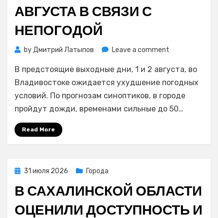
АВГУСТА В СВЯЗИ С
НЕПОГОДОЙ
on
by
Дмитрий Латыпов
Leave a comment
Режим
В предстоящие выходные дни, 1 и 2 августа, во
повышенной
готовности
Владивостоке ожидается ухудшение погодных
продлили
условий. По прогнозам синоптиков, в городе
во
пройдут дожди, временами сильные до 50…
Владивостоке
до
Read More
3
августа
в
связи
Posted
31 июля 2026
Города
с
on
В САХАЛИНСКОЙ ОБЛАСТИ
непогодой
ОЦЕНИЛИ ДОСТУПНОСТЬ И