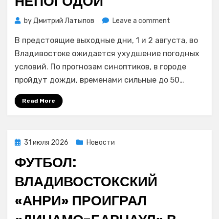
НЕПОГОДОЙ
on
by
Дмитрий Латыпов
Leave a comment
Режим
В предстоящие выходные дни, 1 и 2 августа, во
повышенной
готовности
Владивостоке ожидается ухудшение погодных
продлили
условий. По прогнозам синоптиков, в городе
во
пройдут дожди, временами сильные до 50…
Владивостоке
до
Read More
3
августа
в
связи
Posted
31 июля 2026
Новости
с
on
ФУТБОЛ:
непогодой
ВЛАДИВОСТОКСКИЙ
«АНРИ» ПРОИГРАЛ