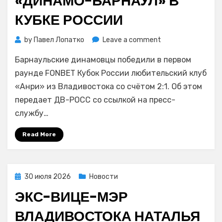
«ДИНАМО-БАРНАУЛ» В
КУБКЕ РОССИИ
on
by
Павел Лопатко
Leave a comment
Футбол:
Барнаульские динамовцы победили в первом
владивостокский
«Анри»
раунде FONBET Кубок России любительский клуб
проиграл
«Анри» из Владивостока со счётом 2:1. Об этом
«Динамо-
передает ДВ-РОСС со ссылкой на пресс-
Барнаул»
службу…
в
Кубке
Read More
России
Posted
30 июля 2026
Новости
on
ЭКС-ВИЦЕ-МЭР
ВЛАДИВОСТОКА НАТАЛЬЯ