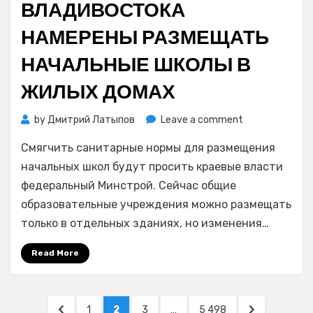
ВЛАДИВОСТОКА
НАМЕРЕНЫ РАЗМЕЩАТЬ
НАЧАЛЬНЫЕ ШКОЛЫ В
ЖИЛЫХ ДОМАХ
on
by
Дмитрий Латыпов
Leave a comment
В
Смягчить санитарные нормы для размещения
администраци
Владивостока
начальных школ будут просить краевые власти
намерены
федеральный Минстрой. Сейчас общие
размещать
образовательные учреждения можно размещать
начальные
только в отдельных зданиях, но изменения…
школы
в
Read More
жилых
домах
Навигация
PREVIOUS
PAGE
PAGE
PAGE
PAGE
NEXT
1
2
3
…
5 498