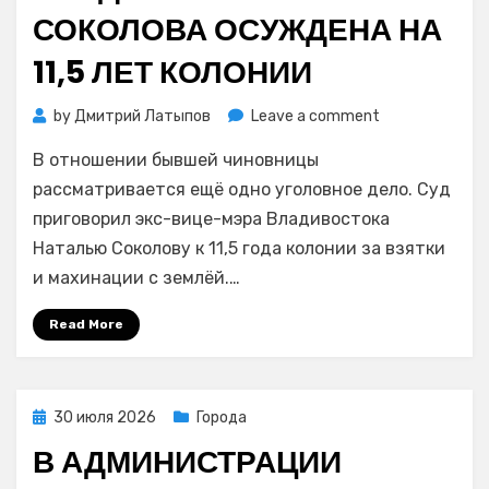
СОКОЛОВА ОСУЖДЕНА НА
11,5 ЛЕТ КОЛОНИИ
on
by
Дмитрий Латыпов
Leave a comment
Экс-
В отношении бывшей чиновницы
вице-
мэр
рассматривается ещё одно уголовное дело. Суд
Владивостока
приговорил экс-вице-мэра Владивостока
Наталья
Наталью Соколову к 11,5 года колонии за взятки
Соколова
и махинации с землёй.…
осуждена
на
Read More
11,5
лет
колонии
Posted
30 июля 2026
Города
on
В АДМИНИСТРАЦИИ