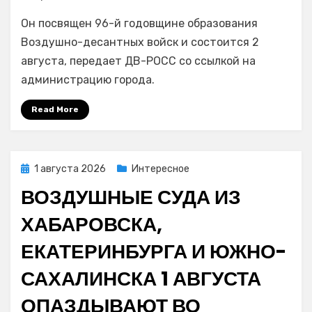
Автопробег
Он посвящен 96-й годовщине образования
«Никто
кроме
Воздушно-десантных войск и состоится 2
нас»
августа, передает ДВ-РОСС со ссылкой на
в
администрацию города.
честь
Дня
Read More
ВДВ
пройдёт
во
Владивостоке
Posted
1 августа 2026
Интересное
on
ВОЗДУШНЫЕ СУДА ИЗ
ХАБАРОВСКА,
ЕКАТЕРИНБУРГА И ЮЖНО-
САХАЛИНСКА 1 АВГУСТА
ОПАЗДЫВАЮТ ВО