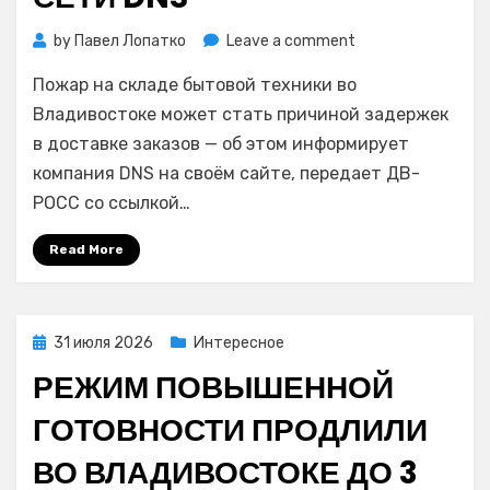
on
by
Павел Лопатко
Leave a comment
Пожар
Пожар на складе бытовой техники во
на
складе
Владивостоке может стать причиной задержек
во
в доставке заказов — об этом информирует
Владивостоке
компания DNS на своём сайте, передает ДВ-
сказался
РОСС со ссылкой…
на
работе
Read More
сети
DNS
Posted
31 июля 2026
Интересное
on
РЕЖИМ ПОВЫШЕННОЙ
ГОТОВНОСТИ ПРОДЛИЛИ
ВО ВЛАДИВОСТОКЕ ДО 3