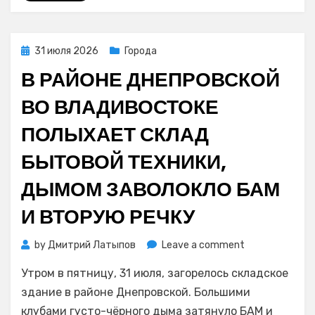
России
Posted
31 июля 2026
Города
on
В РАЙОНЕ ДНЕПРОВСКОЙ
ВО ВЛАДИВОСТОКЕ
ПОЛЫХАЕТ СКЛАД
БЫТОВОЙ ТЕХНИКИ,
ДЫМОМ ЗАВОЛОКЛО БАМ
И ВТОРУЮ РЕЧКУ
on
by
Дмитрий Латыпов
Leave a comment
В
Утром в пятницу, 31 июля, загорелось складское
районе
Днепровской
здание в районе Днепровской. Большими
во
клубами густо-чёрного дыма затянуло БАМ и