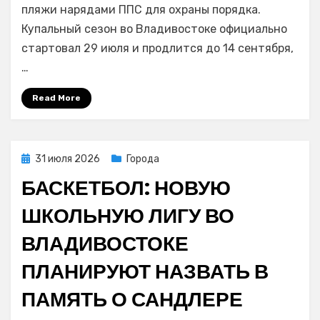
двух
пляжи нарядами ППС для охраны порядка.
пляжах
Купальный сезон во Владивостоке официально
Владивостока
стартовал 29 июля и продлится до 14 сентября,
официально
…
разрешили
купаться
Read More
Posted
31 июля 2026
Города
on
БАСКЕТБОЛ: НОВУЮ
ШКОЛЬНУЮ ЛИГУ ВО
ВЛАДИВОСТОКЕ
ПЛАНИРУЮТ НАЗВАТЬ В
ПАМЯТЬ О САНДЛЕРЕ