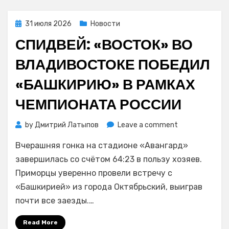
Владивостоку
и
Posted
31 июля 2026
Новости
Приморью
on
СПИДВЕЙ: «ВОСТОК» ВО
брать
пример
ВЛАДИВОСТОКЕ ПОБЕДИЛ
с
соседей
«БАШКИРИЮ» В РАМКАХ
ЧЕМПИОНАТА РОССИИ
on
by
Дмитрий Латыпов
Leave a comment
Спидвей:
Вчерашняя гонка на стадионе «Авангард»
«Восток»
во
завершилась со счётом 64:23 в пользу хозяев.
Владивостоке
Приморцы уверенно провели встречу с
победил
«Башкирией» из города Октябрьский, выиграв
«Башкирию»
почти все заезды.…
в
рамках
Read More
чемпионата