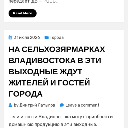
передает ДВ — РОСС…
во
Владивостоке
Read More
умеренный
дождь,
температура
воздуха
Posted
31 июля 2026
Города
+20…
on
НА СЕЛЬХОЗЯРМАРКАХ
+22°С;
в
ВЛАДИВОСТОКА В ЭТИ
Приморье
сильные
ВЫХОДНЫЕ ЖДУТ
дожди,
+21…
ЖИТЕЛЕЙ И ГОСТЕЙ
+26°C,
на
ГОРОДА
востоке
+17…
on
by
Дмитрий Латыпов
Leave a comment
+22°C
На
тели и гости Владивостока могут приобрести
сельхозярмар
Владивостока
домашнюю продукцию в эти выходные.