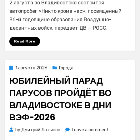
2 августа во Владивостоке состоится
в
честь
автопробег «Никто кроме нас», посвященный
Дня
96-й годовщине образования Воздушно-
ВДВ
десантных войск, передает ДВ — РОСС.
пройдет
во
Read More
Владивостоке
Posted
1 августа 2026
Города
on
ЮБИЛЕЙНЫЙ ПАРАД
ПАРУСОВ ПРОЙДЁТ ВО
ВЛАДИВОСТОКЕ В ДНИ
ВЭФ-2026
on
by
Дмитрий Латыпов
Leave a comment
Юбилейный