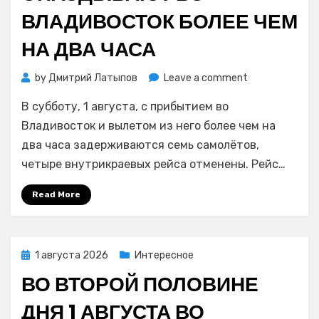
ВЛАДИВОСТОК БОЛЕЕ ЧЕМ
НА ДВА ЧАСА
on
by
Дмитрий Латыпов
Leave a comment
Воздушные
В субботу, 1 августа, с прибытием во
суда
из
Владивосток и вылетом из него более чем на
Хабаровска,
два часа задерживаются семь самолётов,
Екатеринбург
четыре внутрикраевых рейса отменены. Рейс…
и
Южно-
Read More
Сахалинска
1
августа
опаздывают
Posted
1 августа 2026
Интересное
во
on
ВО ВТОРОЙ ПОЛОВИНЕ
Владивосток
более
ДНЯ 1 АВГУСТА ВО
чем