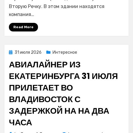
Владивостоке
Вторую Речку. В этом здании находятся
полыхает
компания…
склад
бытовой
Read More
техники,
дымом
заволокло
БАМ
Posted
31 июля 2026
Интересное
и
on
АВИАЛАЙНЕР ИЗ
Вторую
Речку
ЕКАТЕРИНБУРГА 31 ИЮЛЯ
ПРИЛЕТАЕТ ВО
ВЛАДИВОСТОК С
ЗАДЕРЖКОЙ НА НА ДВА
ЧАСА