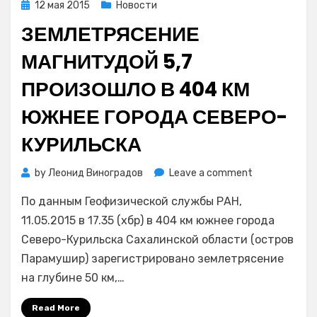
Posted
12 мая 2015
Новости
погибло
on
ЗЕМЛЕТРЯСЕНИЕ
более
2
МАГНИТУДОЙ 5,7
тысяч
человек
ПРОИЗОШЛО В 404 КМ
ЮЖНЕЕ ГОРОДА СЕВЕРО-
КУРИЛЬСКА
on
by
Леонид Виноградов
Leave a comment
Землетрясен
По данным Геофизической службы РАН,
магнитудой
5,7
11.05.2015 в 17.35 (хбр) в 404 км южнее города
произошло
Северо-Курильска Сахалинской области (остров
в
Парамушир) зарегистрировано землетрясение
404
на глубине 50 км,…
км
южнее
Read More
города