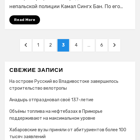
превысило
непальской полиции Камал Сингх Бан. По его…
2300
человек
Read More
Навигация
PREVIOUS
PAGE
PAGE
PAGE
PAGE
PAGE
NEXT
1
2
3
4
…
6
по
PAGE
PAGE
записям
СВЕЖИЕ ЗАПИСИ
На острове Русский во Владивостоке завершилось
строительство велотропы
Анадырь отпраздновал своё 137-летие
Объёмы топлива на нефтебазах в Приморье
поддерживают на максимальном уровне
Хабаровские вузы приняли от абитуриентов более 100
тысяч заявлений