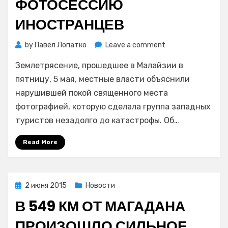
ФОТОСЕССИЮ
ИНОСТРАНЦЕВ
on
by
Павел Лопатко
Leave a comment
Власти
Землетрясение, прошедшее в Малайзии в
Малайзии
причиной
пятницу, 5 мая, местные власти объяснили
разрушительного
нарушившей покой священного места
землетрясения
фотографией, которую сделала группа западных
на
туристов незадолго до катастрофы. Об…
Борнео
назвали
Read More
откровенную
фотосессию
иностранцев
Posted
2 июня 2015
Новости
on
В 549 КМ ОТ МАГАДАНА
ПРОИЗОШЛО СИЛЬНОЕ