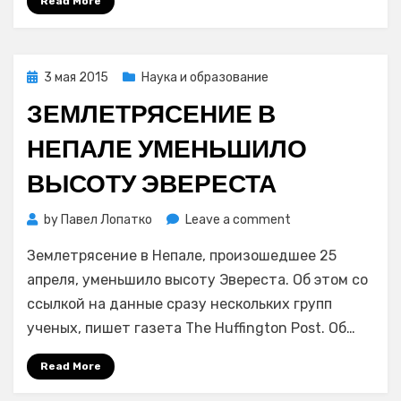
Read More
Posted
3 мая 2015
Наука и образование
on
ЗЕМЛЕТРЯСЕНИЕ В
НЕПАЛЕ УМЕНЬШИЛО
ВЫСОТУ ЭВЕРЕСТА
on
by
Павел Лопатко
Leave a comment
Землетрясение
Землетрясение в Непале, произошедшее 25
в
Непале
апреля, уменьшило высоту Эвереста. Об этом со
уменьшило
ссылкой на данные сразу нескольких групп
высоту
ученых, пишет газета The Huffington Post. Об…
Эвереста
Read More