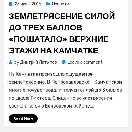
Posted
23 июня 2015
Новости
on
ЗЕМЛЕТРЯСЕНИЕ СИЛОЙ
ДО ТРЕХ БАЛЛОВ
«ПОШАТАЛО» ВЕРХНИЕ
ЭТАЖИ НА КАМЧАТКЕ
on
by
Дмитрий Латыпов
Leave a comment
Землетрясени
На Камчатке произошло ощущаемое
силой
до
землетрясение. В Петропавловске – Камчатском
трех
многие почувствовали толчки силой до 3 баллов
баллов
по шкале Рихтера. Эпицентр землетрясения
«пошатало»
располагался в Елизовском районе,…
верхние
этажи
Read More
на
Камчатке