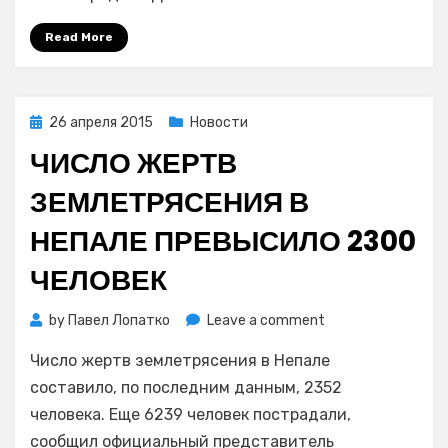
на
Эвересте
Read More
Posted
26 апреля 2015
Новости
on
ЧИСЛО ЖЕРТВ
ЗЕМЛЕТРЯСЕНИЯ В
НЕПАЛЕ ПРЕВЫСИЛО 2300
ЧЕЛОВЕК
on
by
Павел Лопатко
Leave a comment
Число
Число жертв землетрясения в Непале
жертв
землетрясения
составило, по последним данным, 2352
в
человека. Еще 6239 человек пострадали,
Непале
сообщил официальный представитель