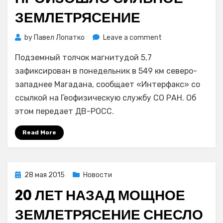
ЗЕМЛЕТРЯСЕНИЕ
on
by
Павел Лопатко
Leave a comment
В
Подземный толчок магнитудой 5,7
549
км
зафиксирован в понедельник в 549 км северо-
от
западнее Магадана, сообщает «Интерфакс» со
Магадана
ссылкой на Геофизическую службу СО РАН. Об
произошло
этом передает ДВ-РОСС.
сильное
землетрясение
Read More
Posted
28 мая 2015
Новости
on
20 ЛЕТ НАЗАД МОЩНОЕ
ЗЕМЛЕТРЯСЕНИЕ СНЕСЛО