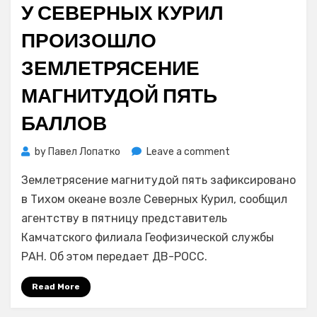
У СЕВЕРНЫХ КУРИЛ
ПРОИЗОШЛО
ЗЕМЛЕТРЯСЕНИЕ
МАГНИТУДОЙ ПЯТЬ
БАЛЛОВ
on
by
Павел Лопатко
Leave a comment
У
Землетрясение магнитудой пять зафиксировано
Северных
Курил
в Тихом океане возле Северных Курил, сообщил
произошло
агентству в пятницу представитель
землетрясение
Камчатского филиала Геофизической службы
магнитудой
РАН. Об этом передает ДВ-РОСС.
пять
баллов
Read More