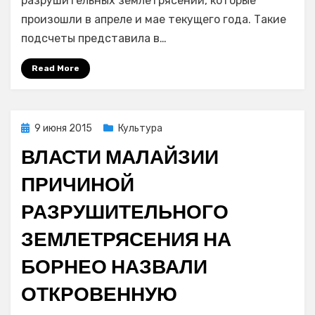
разрушительных землетрясений, которые
работы
произошли в апреле и мае текущего года. Такие
после
подсчеты представила в…
разрушительных
землетрясений
Read More
потребовалось
6,6
млрд
долларов
Posted
9 июня 2015
Культура
США
on
ВЛАСТИ МАЛАЙЗИИ
ПРИЧИНОЙ
РАЗРУШИТЕЛЬНОГО
ЗЕМЛЕТРЯСЕНИЯ НА
БОРНЕО НАЗВАЛИ
ОТКРОВЕННУЮ