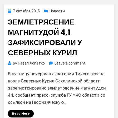
Posted
3 октября 2015
Новости
on
ЗЕМЛЕТРЯСЕНИЕ
МАГНИТУДОЙ 4,1
ЗАФИКСИРОВАЛИ У
СЕВЕРНЫХ КУРИЛ
on
by
Павел Лопатко
Leave a comment
Землетрясение
В пятницу вечером в акватории Тихого океана
магнитудой
4,1
возле Северных Курил Сахалинской области
зафиксировали
зарегистрировано землетрясение магнитудой
у
4,1, сообщает пресс-служба ГУ МЧС области со
Северных
ссылкой на Геофизическую…
Курил
Read More