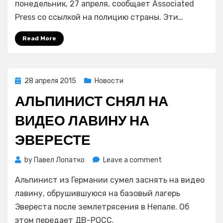
в
понедельник, 27 апреля, сообщает Associated
Непале
Press со ссылкой на полицию страны. Эти…
превысило
3600
Read More
человек
Posted
28 апреля 2015
Новости
on
АЛЬПИНИСТ СНЯЛ НА
ВИДЕО ЛАВИНУ НА
ЭВЕРЕСТЕ
on
by
Павел Лопатко
Leave a comment
Альпинист
Альпинист из Германии сумел заснять на видео
снял
на
лавину, обрушившуюся на базовый лагерь
видео
Эвереста после землетрясения в Непале. Об
лавину
этом передает ДВ-РОСС.