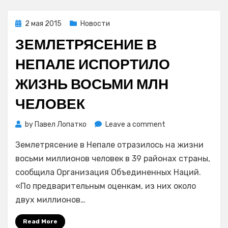
Posted
2 мая 2015
Новости
on
ЗЕМЛЕТРЯСЕНИЕ В
НЕПАЛЕ ИСПОРТИЛО
ЖИЗНЬ ВОСЬМИ МЛН
ЧЕЛОВЕК
on
by
Павел Лопатко
Leave a comment
Землетрясение
Землетрясение в Непале отразилось на жизни
в
Непале
восьми миллионов человек в 39 районах страны,
испортило
сообщила Организация Объединенных Наций.
жизнь
«По предварительным оценкам, из них около
восьми
двух миллионов…
млн
человек
Read More