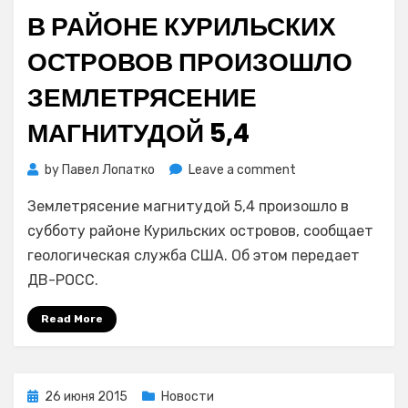
on
В РАЙОНЕ КУРИЛЬСКИХ
ОСТРОВОВ ПРОИЗОШЛО
ЗЕМЛЕТРЯСЕНИЕ
МАГНИТУДОЙ 5,4
on
by
Павел Лопатко
Leave a comment
В
Землетрясение магнитудой 5,4 произошло в
районе
Курильских
субботу районе Курильских островов, сообщает
островов
геологическая служба США. Об этом передает
произошло
ДВ-РОСС.
землетрясение
магнитудой
Read More
5,4
Posted
26 июня 2015
Новости