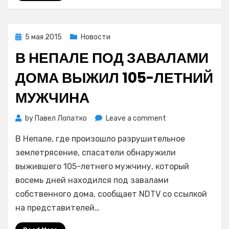
Северо-
Курильска
Posted
5 мая 2015
Новости
on
В НЕПАЛЕ ПОД ЗАВАЛАМИ
ДОМА ВЫЖИЛ 105-ЛЕТНИЙ
МУЖЧИНА
on
by
Павел Лопатко
Leave a comment
В
В Непале, где произошло разрушительное
Непале
под
землетрясение, спасатели обнаружили
завалами
выжившего 105-летнего мужчину, который
дома
восемь дней находился под завалами
выжил
собственного дома, сообщает NDTV со ссылкой
105-
на представителей…
летний
мужчина