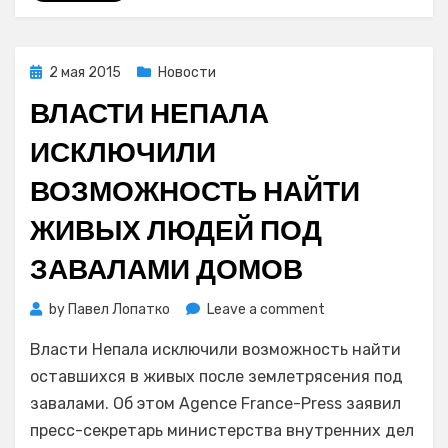
Posted
2 мая 2015
Новости
on
ВЛАСТИ НЕПАЛА
ИСКЛЮЧИЛИ
ВОЗМОЖНОСТЬ НАЙТИ
ЖИВЫХ ЛЮДЕЙ ПОД
ЗАВАЛАМИ ДОМОВ
on
by
Павел Лопатко
Leave a comment
Власти
Власти Непала исключили возможность найти
Непала
исключили
оставшихся в живых после землетрясения под
возможность
завалами. Об этом Agence France-Press заявил
найти
пресс-секретарь министерства внутренних дел
живых