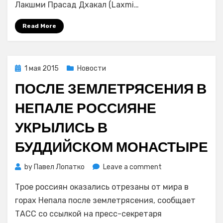
Лакшми Прасад Дхакал (Laxmi…
людей
под
Read More
завалами
домов
Posted
1 мая 2015
Новости
on
ПОСЛЕ ЗЕМЛЕТРЯСЕНИЯ В
НЕПАЛЕ РОССИЯНЕ
УКРЫЛИСЬ В
БУДДИЙСКОМ МОНАСТЫРЕ
on
by
Павел Лопатко
Leave a comment
После
Трое россиян оказались отрезаны от мира в
землетрясения
в
горах Непала после землетрясения, сообщает
Непале
ТАСС со ссылкой на пресс-секретаря
россияне