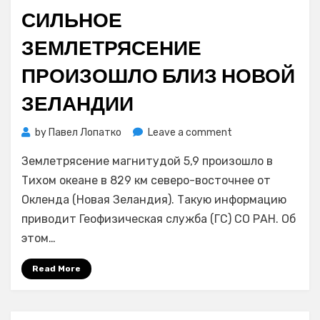
on
СИЛЬНОЕ
ЗЕМЛЕТРЯСЕНИЕ
ПРОИЗОШЛО БЛИЗ НОВОЙ
ЗЕЛАНДИИ
on
by
Павел Лопатко
Leave a comment
Сильное
Землетрясение магнитудой 5,9 произошло в
землетрясение
произошло
Тихом океане в 829 км северо-восточнее от
близ
Окленда (Новая Зеландия). Такую информацию
Новой
приводит Геофизическая служба (ГС) СО РАН. Об
Зеландии
этом…
Read More