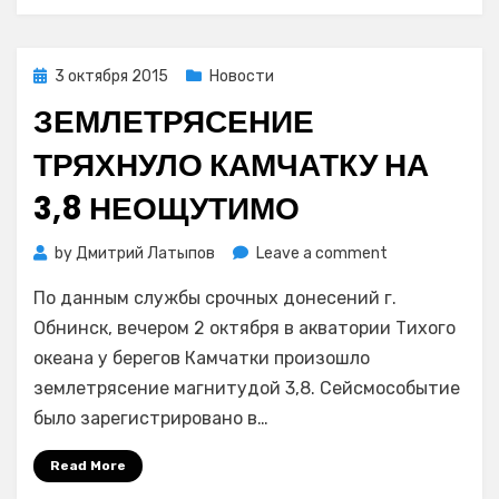
Posted
3 октября 2015
Новости
on
ЗЕМЛЕТРЯСЕНИЕ
ТРЯХНУЛО КАМЧАТКУ НА
3,8 НЕОЩУТИМО
on
by
Дмитрий Латыпов
Leave a comment
Землетрясени
По данным службы срочных донесений г.
тряхнуло
Камчатку
Обнинск, вечером 2 октября в акватории Тихого
на
океана у берегов Камчатки произошло
3,8
землетрясение магнитудой 3,8. Сейсмособытие
неощутимо
было зарегистрировано в…
Read More