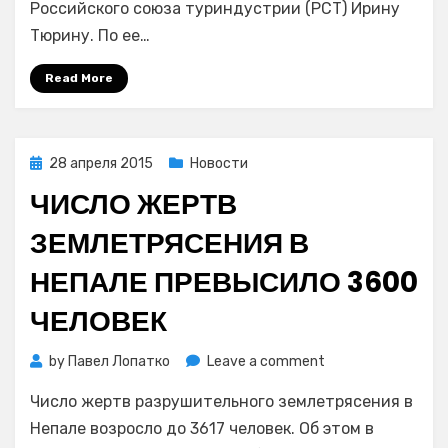
Российского союза туриндустрии (РСТ) Ирину
укрылись
Тюрину. По ее…
в
буддийском
Read More
монастыре
Posted
28 апреля 2015
Новости
on
ЧИСЛО ЖЕРТВ
ЗЕМЛЕТРЯСЕНИЯ В
НЕПАЛЕ ПРЕВЫСИЛО 3600
ЧЕЛОВЕК
on
by
Павел Лопатко
Leave a comment
Число
Число жертв разрушительного землетрясения в
жертв
землетрясения
Непале возросло до 3617 человек. Об этом в