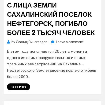
С ЛИЦА ЗЕМЛИ
САХАЛИНСКИЙ ПОСЕЛОК
НЕФТЕГОРСК, ПОГИБЛО
БОЛЕЕ 2 ТЫСЯЧ ЧЕЛОВЕК
on
by
Леонид Виноградов
Leave a comment
20
В этом году исполняется 20 лет с момента
лет
назад
одного из самых разрушительных и самых
мощное
трагичных землетрясений на Сахалине –
землетрясен
Нефтегорского. Землетрясение повлекло гибель
снесло
более 2000…
с
лица
Read More
земли
сахалинский
поселок
Нефтегорск,