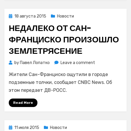
Posted
18 августа 2015
Новости
on
НЕДАЛЕКО ОТ САН-
ФРАНЦИСКО ПРОИЗОШЛО
ЗЕМЛЕТРЯСЕНИЕ
on
by
Павел Лопатко
Leave a comment
Недалеко
Жители Сан-Франциско ощутили в городе
от
Сан-
подземные толчки, сообщает CNBC News. Об
Франциско
этом передает ДВ-РОСС.
произошло
землетрясение
Read More
Posted
11 июля 2015
Новости