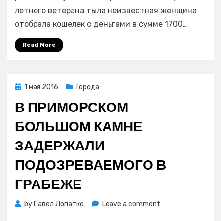
на
летнего ветерана тыла неизвестная женщина
улице
отобрала кошелек с деньгами в сумме 1700…
ограбили
82-
Read More
летнего
ветерана
Posted
1 мая 2016
Города
on
В ПРИМОРСКОМ
БОЛЬШОМ КАМНЕ
ЗАДЕРЖАЛИ
ПОДОЗРЕВАЕМОГО В
ГРАБЕЖЕ
on
by
Павел Лопатко
Leave a comment
В