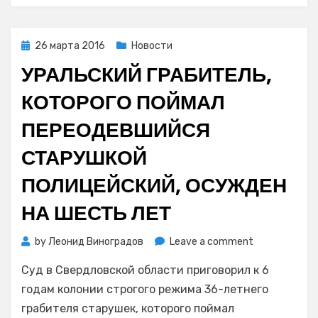
наркомана
Posted
26 марта 2016
Новости
on
УРАЛЬСКИЙ ГРАБИТЕЛЬ,
КОТОРОГО ПОЙМАЛ
ПЕРЕОДЕВШИЙСЯ
СТАРУШКОЙ
ПОЛИЦЕЙСКИЙ, ОСУЖДЕН
НА ШЕСТЬ ЛЕТ
on
by
Леонид Виноградов
Leave a comment
Уральский
Суд в Свердловской области приговорил к 6
грабитель,
которого
годам колонии строгого режима 36-летнего
поймал
грабителя старушек, которого поймал