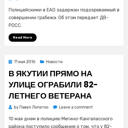
В
Полицейскими в ЕАО задержан подозреваемый в
Еврейской
автономной
совершении грабежа. Об этом передает ДВ-
области
РОСС.
подросток
похитил
Read More
две
бутылки
пива
Posted
11 мая 2016
Новости
on
В ЯКУТИИ ПРЯМО НА
УЛИЦЕ ОГРАБИЛИ 82-
ЛЕТНЕГО ВЕТЕРАНА
on
by
Павел Лопатко
Leave a comment
В
10 мая днем в полицию Мегино-Кангаласского
Якутии
прямо
района поступило сообщение о том, что у 82-