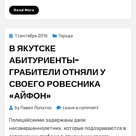
и
Read More
отобрал
у
него
мобильный
Posted
1 сентября 2016
Города
телефон
on
В ЯКУТСКЕ
АБИТУРИЕНТЫ-
ГРАБИТЕЛИ ОТНЯЛИ У
СВОЕГО РОВЕСНИКА
«АЙФОН»
on
by
Павел Лопатко
Leave a comment
В
Полицейскими задержаны двое
Якутске
абитуриенты-
несовершеннолетних, которые подозреваются в
грабители