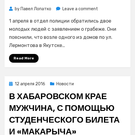
on
by
Павел Лопатко
Leave a comment
1
1 апреля в отдел полиции обратились двое
апреля
в
молодых людей с заявлением о грабеже. Они
Якутске
пояснили, что возле одного из домов по ул.
у
Лермонтова в Якутске…
молодых
людей
Read More
силой
отобрали
бейсбольную
биту
Posted
12 апреля 2016
Новости
on
В ХАБАРОВСКОМ КРАЕ
МУЖЧИНА, С ПОМОЩЬЮ
СТУДЕНЧЕСКОГО БИЛЕТА
И «МАКАРЫЧА»