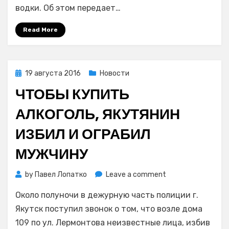
мужчину
водки. Об этом передает…
будут
судить
Read More
за
кражу
бутылки
водки
Posted
19 августа 2016
Новости
on
ЧТОБЫ КУПИТЬ
АЛКОГОЛЬ, ЯКУТЯНИН
ИЗБИЛ И ОГРАБИЛ
МУЖЧИНУ
on
by
Павел Лопатко
Leave a comment
Чтобы
Около полуночи в дежурную часть полиции г.
купить
алкоголь,
Якутск поступил звонок о том, что возле дома
якутянин
109 по ул. Лермонтова неизвестные лица, избив