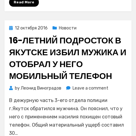
Read More
ветерана
Великой
Отечественной
войны
Posted
12 октября 2016
Новости
медали…
on
16-ЛЕТНИЙ ПОДРОСТОК В
ЯКУТСКЕ ИЗБИЛ МУЖИКА И
ОТОБРАЛ У НЕГО
МОБИЛЬНЫЙ ТЕЛЕФОН
on
by
Леонид Виноградов
Leave a comment
16-
В дежурную часть 3-его отдела полиции
летний
подросток
г.Якутск обратился мужчина. Он пояснил, что у
в
него с применением насилия похищен сотовый
Якутске
телефон. Общий материальный ущерб составил
избил
30…
мужика