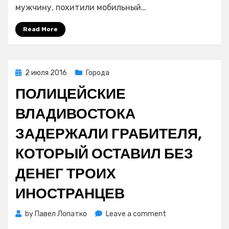
избил
мужчину, похитили мобильный…
и
ограбил
Read More
мужчину
Posted
2 июля 2016
Города
on
ПОЛИЦЕЙСКИЕ
ВЛАДИВОСТОКА
ЗАДЕРЖАЛИ ГРАБИТЕЛЯ,
КОТОРЫЙ ОСТАВИЛ БЕЗ
ДЕНЕГ ТРОИХ
ИНОСТРАНЦЕВ
on
by
Павел Лопатко
Leave a comment
Полицейские