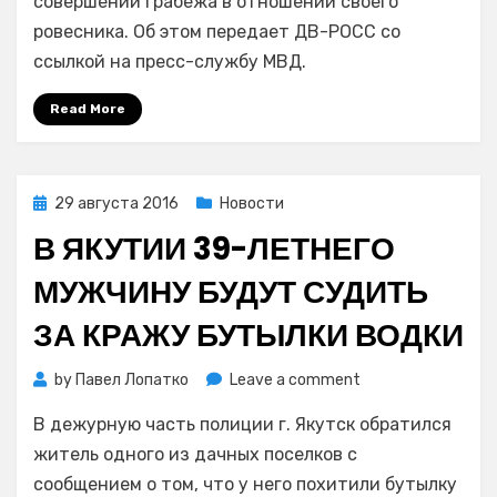
совершении грабежа в отношении своего
отняли
ровесника. Об этом передает ДВ-РОСС со
у
ссылкой на пресс-службу МВД.
своего
ровесника
Read More
«Айфон»
Posted
29 августа 2016
Новости
on
В ЯКУТИИ 39-ЛЕТНЕГО
МУЖЧИНУ БУДУТ СУДИТЬ
ЗА КРАЖУ БУТЫЛКИ ВОДКИ
on
by
Павел Лопатко
Leave a comment
В
В дежурную часть полиции г. Якутск обратился
Якутии
39-
житель одного из дачных поселков с
летнего
сообщением о том, что у него похитили бутылку