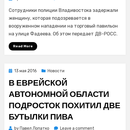
Во
Сотрудники полиции Владивостока задержали
Владивостоке
задержали
женщину, которая подозревается в
дерзкую
вооруженном нападении на торговый павильон
грабительницу,
на улице Фадеева. Об этом передает ДВ-РОСС.
видео
с
Read More
которой
«взорвало»
Интернет
Posted
13 мая 2016
Новости
on
В ЕВРЕЙСКОЙ
АВТОНОМНОЙ ОБЛАСТИ
ПОДРОСТОК ПОХИТИЛ ДВЕ
БУТЫЛКИ ПИВА
on
by
Павел Лопатко
Leave a comment