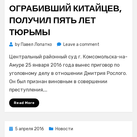
ОГРАБИВШИЙ КИТАЙЦЕВ,
ПОЛУЧИЛ ПЯТЬ ЛЕТ
ТЮРЬМЫ
on
by
Павел Лопатко
Leave a comment
В
Центральный районный суд г. Комсомольска-на-
Хабаровском
крае
Амуре 25 января 2016 года вынес приговор по
мужчина,
уголовному делу в отношении Дмитрия Рослого.
с
Он был признан виновным в совершении
помощью
преступления,…
студенческого
билета
Read More
и
«Макарыча»
ограбивший
китайцев,
Posted
5 апреля 2016
Новости
получил
on