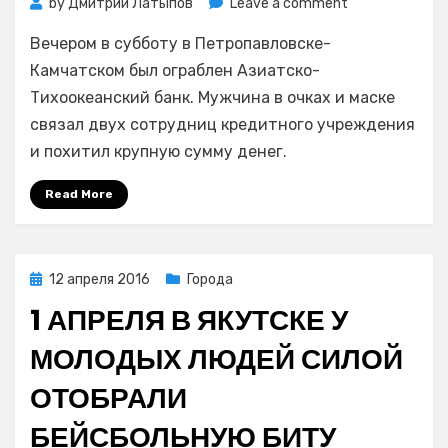
on
by
Дмитрий Латыпов
Leave a comment
В
Вечером в субботу в Петропавловске-
Петропавловс
Камчатском
Камчатском был ограблен Азиатско-
грабитель
Тихоокеанский банк. Мужчина в очках и маске
в
связал двух сотрудниц кредитного учреждения
маске
и похитил крупную сумму денег.
совершил
налет
Read More
на
филиал
банка
АТБ
Posted
12 апреля 2016
Города
on
1 АПРЕЛЯ В ЯКУТСКЕ У
МОЛОДЫХ ЛЮДЕЙ СИЛОЙ
ОТОБРАЛИ
БЕЙСБОЛЬНУЮ БИТУ