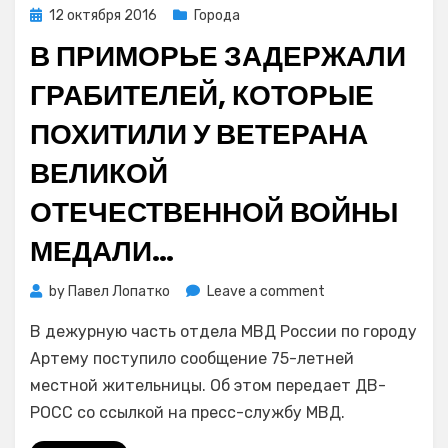
Posted
12 октября 2016
Города
on
В ПРИМОРЬЕ ЗАДЕРЖАЛИ
ГРАБИТЕЛЕЙ, КОТОРЫЕ
ПОХИТИЛИ У ВЕТЕРАНА
ВЕЛИКОЙ
ОТЕЧЕСТВЕННОЙ ВОЙНЫ
МЕДАЛИ…
on
by
Павел Лопатко
Leave a comment
В
В дежурную часть отдела МВД России по городу
Приморье
задержали
Артему поступило сообщение 75-летней
грабителей,
местной жительницы. Об этом передает ДВ-
которые
РОСС со ссылкой на пресс-службу МВД.
похитили
у