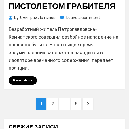
ПИСТОЛЕТОМ ГРАБИТЕЛЯ
on
by
Дмитрий Латыпов
Leave a comment
Продавец
Безработный житель Петропавловска-
торгового
центра
Камчатского совершил разбойное нападение на
«Глобус»
продавца бутика. В настоящее время
в
злоумышленник задержан и находится в
Петропавловс
изоляторе временного содержания, передает
Камчатском
полиция.
напугала
вооруженного
Read More
пистолетом
грабителя
Навигация
PAGE
PAGE
PAGE
NEXT
1
2
…
5
по
PAGE
записям
СВЕЖИЕ ЗАПИСИ