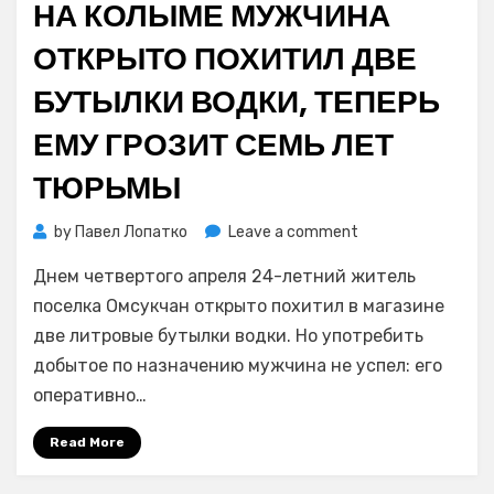
НА КОЛЫМЕ МУЖЧИНА
пять
лет
ОТКРЫТО ПОХИТИЛ ДВЕ
тюрьмы
БУТЫЛКИ ВОДКИ, ТЕПЕРЬ
ЕМУ ГРОЗИТ СЕМЬ ЛЕТ
ТЮРЬМЫ
on
by
Павел Лопатко
Leave a comment
На
Днем четвертого апреля 24-летний житель
Колыме
мужчина
поселка Омсукчан открыто похитил в магазине
открыто
две литровые бутылки водки. Но употребить
похитил
добытое по назначению мужчина не успел: его
две
оперативно…
бутылки
водки,
Read More
теперь
ему