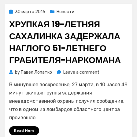
грозит
семь
Posted
30 марта 2016
Новости
лет
on
ХРУПКАЯ 19-ЛЕТНЯЯ
тюрьмы
САХАЛИНКА ЗАДЕРЖАЛА
НАГЛОГО 51-ЛЕТНЕГО
ГРАБИТЕЛЯ-НАРКОМАНА
on
by
Павел Лопатко
Leave a comment
Хрупкая
В минувшее воскресенье, 27 марта, в 10 часов 49
19-
летняя
минут экипаж группы задержания
сахалинка
вневедомственной охраны получил сообщение,
задержала
что в одном из ломбардов областного центра
наглого
произошло…
51-
летнего
Read More
грабителя-