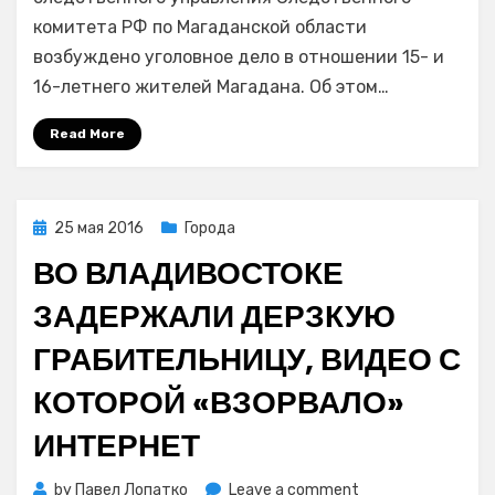
подростков
комитета РФ по Магаданской области
обвинили
возбуждено уголовное дело в отношении 15- и
в
16-летнего жителей Магадана. Об этом…
грабеже
Read More
Posted
25 мая 2016
Города
on
ВО ВЛАДИВОСТОКЕ
ЗАДЕРЖАЛИ ДЕРЗКУЮ
ГРАБИТЕЛЬНИЦУ, ВИДЕО С
КОТОРОЙ «ВЗОРВАЛО»
ИНТЕРНЕТ
on
by
Павел Лопатко
Leave a comment