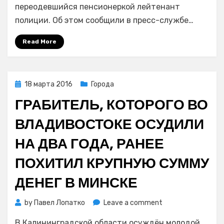
переодевший
переодевшийся пенсионеркой лейтенант
старушкой
полиции. Об этом сообщили в пресс-службе…
полицейский,
осужден
Read More
на
шесть
лет
Posted
18 марта 2016
Города
on
ГРАБИТЕЛЬ, КОТОРОГО ВО
ВЛАДИВОСТОКЕ ОСУДИЛИ
НА ДВА ГОДА, РАНЕЕ
ПОХИТИЛ КРУПНУЮ СУММУ
ДЕНЕГ В МИНСКЕ
on
by
Павел Лопатко
Leave a comment
Грабитель,
В Калининградской области осуждён молодой