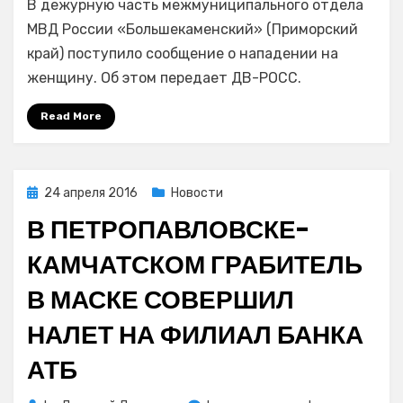
В дежурную часть межмуниципального отдела
приморском
Большом
МВД России «Большекаменский» (Приморский
Камне
край) поступило сообщение о нападении на
задержали
женщину. Об этом передает ДВ-РОСС.
подозреваемого
в
Read More
грабеже
Posted
24 апреля 2016
Новости
on
В ПЕТРОПАВЛОВСКЕ-
КАМЧАТСКОМ ГРАБИТЕЛЬ
В МАСКЕ СОВЕРШИЛ
НАЛЕТ НА ФИЛИАЛ БАНКА
АТБ