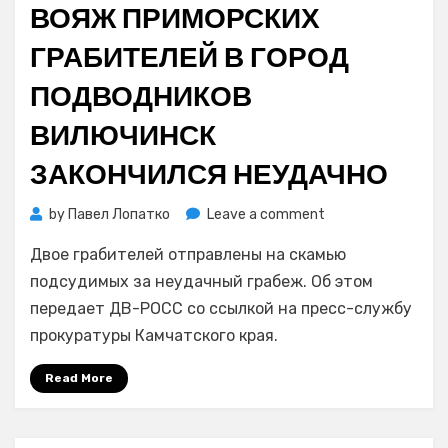
ВОЯЖ ПРИМОРСКИХ
ГРАБИТЕЛЕЙ В ГОРОД
ПОДВОДНИКОВ
ВИЛЮЧИНСК
ЗАКОНЧИЛСЯ НЕУДАЧНО
on
by
Павел Лопатко
Leave a comment
Вояж
Двое грабителей отправлены на скамью
приморских
грабителей
подсудимых за неудачный грабеж. Об этом
в
передает ДВ-РОСС со ссылкой на пресс-службу
город
прокуратуры Камчатского края.
подводников
Вилючинск
Read More
закончился
неудачно