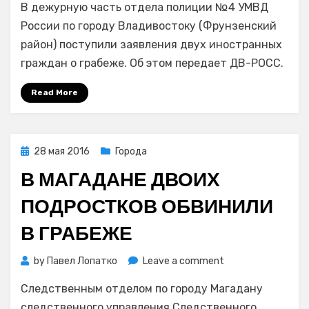
В дежурную часть отдела полиции №4 УМВД
Владивостока
задержали
России по городу Владивостоку (Фрунзенский
грабителя,
район) поступили заявления двух иностранных
который
граждан о грабеже. Об этом передает ДВ-РОСС.
оставил
без
Read More
денег
троих
иностранцев
Posted
28 мая 2016
Города
on
В МАГАДАНЕ ДВОИХ
ПОДРОСТКОВ ОБВИНИЛИ
В ГРАБЕЖЕ
on
by
Павел Лопатко
Leave a comment
В
Следственным отделом по городу Магадану
Магадане
двоих
следственного управления Следственного