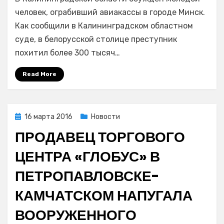
которого
во
человек, ограбивший авиакассы в городе Минск.
Владивостоке
Как сообщили в Калининградском областном
осудили
суде, в белорусской столице преступник
на
похитил более 300 тысяч…
два
года,
Read More
ранее
похитил
крупную
сумму
Posted
16 марта 2016
Новости
денег
on
ПРОДАВЕЦ ТОРГОВОГО
в
Минске
ЦЕНТРА «ГЛОБУС» В
ПЕТРОПАВЛОВСКЕ-
КАМЧАТСКОМ НАПУГАЛА
ВООРУЖЕННОГО