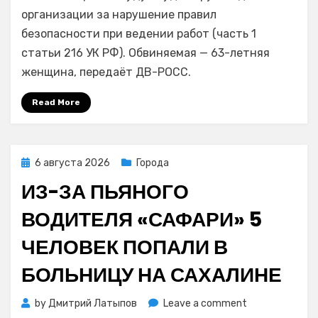
упал
организации за нарушение правил
на
безопасности при ведении работ (часть 1
ноги
статьи 216 УК РФ). Обвиняемая — 63-летняя
водителя:
женщина, передаёт ДВ-РОСС.
суд
рассмотрит
Read More
дело
о
происшествии
в
Posted
6 августа 2026
Города
Благовещенск
on
ИЗ-ЗА ПЬЯНОГО
ВОДИТЕЛЯ «САФАРИ» 5
ЧЕЛОВЕК ПОПАЛИ В
БОЛЬНИЦУ НА САХАЛИНЕ
on
by
Дмитрий Латыпов
Leave a comment