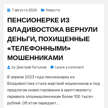
байкер
с
Posted
7 августа 2026
Новости
подругой
on
ПЕНСИОНЕРКЕ ИЗ
ВЛАДИВОСТОКА ВЕРНУЛИ
ДЕНЬГИ, ПОХИЩЕННЫЕ
«ТЕЛЕФОННЫМИ»
МОШЕННИКАМИ
on
by
Дмитрий Латыпов
Leave a comment
Пенсионерке
В апреле 2023 года пенсионерка из
из
Владивостока
Владивостока стала жертвой мошенников и под
вернули
предлогом инвестирования в криптовалюту
деньги,
перевела злоумышленникам более 100 тысяч
похищенные
рублей. Об этом передает…
«телефонным