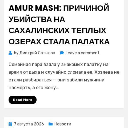
on
AMUR MASH: ПРИЧИНОЙ
УБИЙСТВА НА
САХАЛИНСКИХ ТЕПЛЫХ
ОЗЕРАХ СТАЛА ПАЛАТКА
on
by
Дмитрий Латыпов
Leave a comment
Amur
Семейная пара взяла у знакомых палатку на
Mash:
причиной
время отдыха и случайно сломала ее. Хозяева не
убийства
стали разбираться — они забили мужчину
на
насмерть, а его жену…
сахалинских
Теплых
Read More
озерах
стала
палатка
Posted
7 августа 2026
Новости