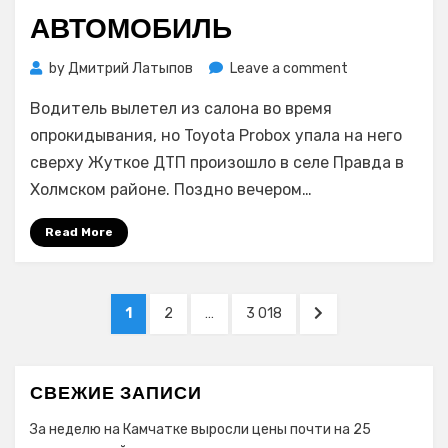
АВТОМОБИЛЬ
on
by
Дмитрий Латыпов
Leave a comment
Сахалинца
Водитель вылетел из салона во время
после
ДТП
опрокидывания, но Toyota Probox упала на него
насмерть
сверху Жуткое ДТП произошло в селе Правда в
задавил
Холмском районе. Поздно вечером…
собственный
автомобиль
Read More
Навигация
PAGE
PAGE
PAGE
NEXT
1
2
…
3 018
по
PAGE
записям
СВЕЖИЕ ЗАПИСИ
За неделю на Камчатке выросли цены почти на 25