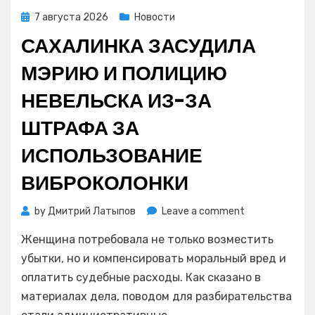
на
Posted
7 августа 2026
Новости
видео
on
САХАЛИНКА ЗАСУДИЛА
МЭРИЮ И ПОЛИЦИЮ
НЕВЕЛЬСКА ИЗ-ЗА
ШТРАФА ЗА
ИСПОЛЬЗОВАНИЕ
ВИБРОКОЛОНКИ
on
by
Дмитрий Латыпов
Leave a comment
Сахалинка
Женщина потребовала не только возместить
засудила
мэрию
убытки, но и компенсировать моральный вред и
и
оплатить судебные расходы. Как сказано в
полицию
материалах дела, поводом для разбирательства
Невельска