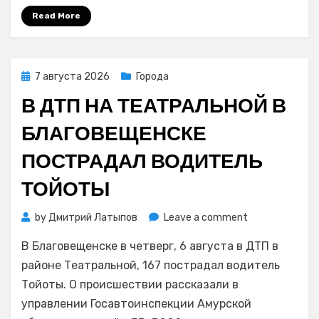
мошенниками
Read More
Posted
7 августа 2026
Города
on
В ДТП НА ТЕАТРАЛЬНОЙ В
БЛАГОВЕЩЕНСКЕ
ПОСТРАДАЛ ВОДИТЕЛЬ
ТОЙОТЫ
on
by
Дмитрий Латыпов
Leave a comment
В
В Благовещенске в четверг, 6 августа в ДТП в
ДТП
на
районе Театральной, 167 пострадал водитель
Театральной
Тойоты. О происшествии рассказали в
в
управлении Госавтоинспекции Амурской
Благовещенск