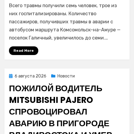
Всего травмы получили семь человек, трое из
число
пострадавших
них госпитализированы. Количество
в
пассажиров, получивших травмы в аварии с
ДТП
автобусом маршрута Комсомольск-на-Амуре —
с
поселок Галичный, увеличилось до семи.…
автобусом
в
Read More
Хабаровском
крае
Posted
6 августа 2026
Новости
on
ПОЖИЛОЙ ВОДИТЕЛЬ
MITSUBISHI PAJERO
СПРОВОЦИРОВАЛ
АВАРИЮ В ПРИГОРОДЕ