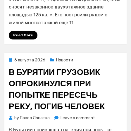
Владивостоке
сносят незаконное двухэтажное здание
сносят
площадью 125 кв. м. Его построили рядом с
незаконное
жилой многоэтажкой ещё 11…
здание
китайского
Read More
кафе
Posted
6 августа 2026
Новости
on
В БУРЯТИИ ГРУЗОВИК
ОПРОКИНУЛСЯ ПРИ
ПОПЫТКЕ ПЕРЕСЕЧЬ
РЕКУ, ПОГИБ ЧЕЛОВЕК
on
by
Павел Лопатко
Leave a comment
В
В Бурятии произошла трагедия при попытке
Бурятии