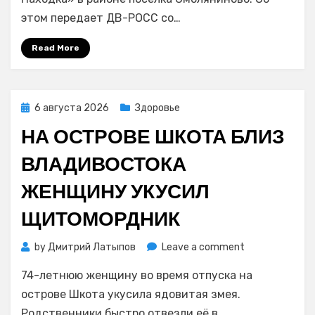
в
этом передает ДВ-РОСС со…
кюветы
и
Read More
переворотом
произошло
в
Приморье
Posted
6 августа 2026
Здоровье
on
НА ОСТРОВЕ ШКОТА БЛИЗ
ВЛАДИВОСТОКА
ЖЕНЩИНУ УКУСИЛ
ЩИТОМОРДНИК
on
by
Дмитрий Латыпов
Leave a comment
На
74-летнюю женщину во время отпуска на
острове
Шкота
острове Шкота укусила ядовитая змея.
близ
Родственники быстро отвезли её в