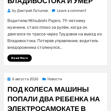
ВЛАДИВОСТОКА И УМЕР
on
by
Дмитрий Латыпов
Leave a comment
Пожилой
Водителю Mitsubishi Pajero, 79-летнему
водитель
Mitsubishi
мужчине, стало плохо за рулём, когда он
Pajero
двигался по трассе через Трудовое на выезд из
спровоцирова
Владивостока. Потеряв управление, водитель
аварию
внедорожника столкнулся…
в
пригороде
Read More
Владивостока
и
умер
Posted
6 августа 2026
Новости
on
ПОД КОЛЕСА МАШИНЫ
ПОПАЛИ ДВА РЕБЕНКА НА
ЭЛЕКТРОСАМОКАТЕ В