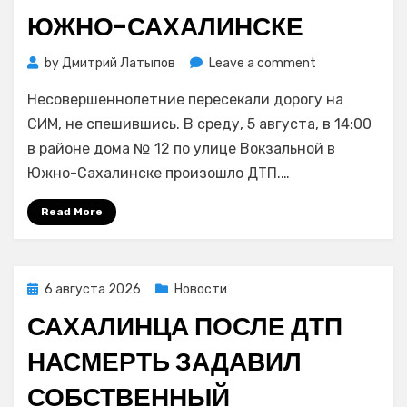
ЮЖНО-САХАЛИНСКЕ
on
by
Дмитрий Латыпов
Leave a comment
Под
Несовершеннолетние пересекали дорогу на
колеса
машины
СИМ, не спешившись. В среду, 5 августа, в 14:00
попали
в районе дома № 12 по улице Вокзальной в
два
Южно-Сахалинске произошло ДТП.…
ребенка
на
Read More
электросамок
в
Южно-
Сахалинске
Posted
6 августа 2026
Новости
on
САХАЛИНЦА ПОСЛЕ ДТП
НАСМЕРТЬ ЗАДАВИЛ
СОБСТВЕННЫЙ