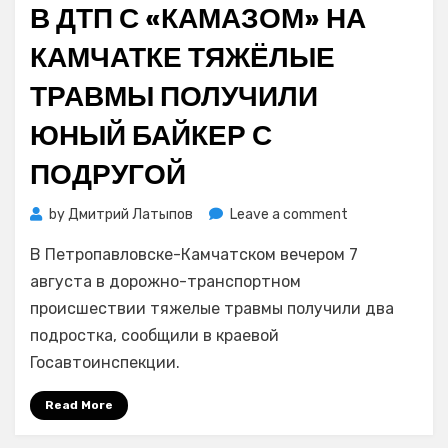
В ДТП С «КАМАЗОМ» НА
КАМЧАТКЕ ТЯЖЁЛЫЕ
ТРАВМЫ ПОЛУЧИЛИ
ЮНЫЙ БАЙКЕР С
ПОДРУГОЙ
on
by
Дмитрий Латыпов
Leave a comment
В
В Петропавловске-Камчатском вечером 7
ДТП
с
августа в дорожно-транспортном
«КамАЗом»
происшествии тяжелые травмы получили два
на
подростка, сообщили в краевой
Камчатке
Госавтоинспекции.
тяжёлые
травмы
Read More
получили
юный