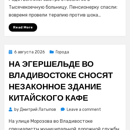
Владивостока
Тысячекоечную больницу. Пенсионерку спасли:
женщину
вовремя провели терапию против шока…
укусил
щитомордник
Read More
Posted
6 августа 2026
Города
on
НА ЭГЕРШЕЛЬДЕ ВО
ВЛАДИВОСТОКЕ СНОСЯТ
НЕЗАКОННОЕ ЗДАНИЕ
КИТАЙСКОГО КАФЕ
on
by
Дмитрий Латыпов
Leave a comment
На
На улице Морозова во Владивостоке
Эгершельде
во
специалисты муниципальной дорожной службы