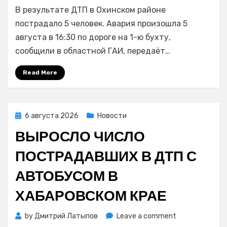
Из-
В результате ДТП в Охинском районе
за
пьяного
пострадало 5 человек. Авария произошла 5
водителя
августа в 16:30 по дороге на 1-ю бухту,
«Сафари»
сообщили в областной ГАИ, передаёт…
5
человек
Read More
попали
в
больницу
на
Posted
6 августа 2026
Новости
Сахалине
on
ВЫРОСЛО ЧИСЛО
ПОСТРАДАВШИХ В ДТП С
АВТОБУСОМ В
ХАБАРОВСКОМ КРАЕ
on
by
Дмитрий Латыпов
Leave a comment
Выросло