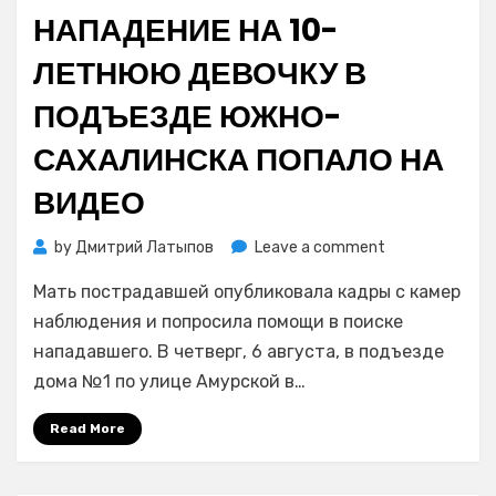
on
НАПАДЕНИЕ НА 10-
ЛЕТНЮЮ ДЕВОЧКУ В
ПОДЪЕЗДЕ ЮЖНО-
САХАЛИНСКА ПОПАЛО НА
ВИДЕО
on
by
Дмитрий Латыпов
Leave a comment
Нападение
Мать пострадавшей опубликовала кадры с камер
на
10-
наблюдения и попросила помощи в поиске
летнюю
нападавшего. В четверг, 6 августа, в подъезде
девочку
дома №1 по улице Амурской в…
в
подъезде
Read More
Южно-
Сахалинска
попало