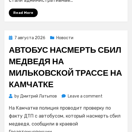
стали административные…
из-
за
Read More
штрафа
за
использовани
виброколонки
Posted
7 августа 2026
Новости
on
АВТОБУС НАСМЕРТЬ СБИЛ
МЕДВЕДЯ НА
МИЛЬКОВСКОЙ ТРАССЕ НА
КАМЧАТКЕ
on
by
Дмитрий Латыпов
Leave a comment
Автобус
На Камчатке полиция проводит проверку по
насмерть
сбил
факту ДТП с автобусом, который насмерть сбил
медведя
медведя, сообщили в краевой
на
Госавтоинспекции.