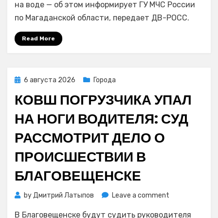
ищут
на воде — об этом информирует ГУ МЧС России
упавшего
по Магаданской области, передает ДВ-РОСС.
в
воду
Read More
реки
Дебин
рыбака
Posted
6 августа 2026
Города
on
КОВШ ПОГРУЗЧИКА УПАЛ
НА НОГИ ВОДИТЕЛЯ: СУД
РАССМОТРИТ ДЕЛО О
ПРОИСШЕСТВИИ В
БЛАГОВЕЩЕНСКЕ
on
by
Дмитрий Латыпов
Leave a comment
Ковш
В Благовещенске будут судить руководителя
погрузчика