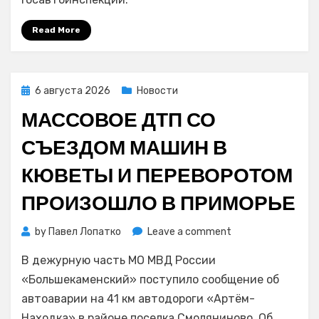
мильковской
трассе
Read More
на
Камчатке
Posted
6 августа 2026
Новости
on
МАССОВОЕ ДТП СО
СЪЕЗДОМ МАШИН В
КЮВЕТЫ И ПЕРЕВОРОТОМ
ПРОИЗОШЛО В ПРИМОРЬЕ
on
by
Павел Лопатко
Leave a comment
Массовое
В дежурную часть МО МВД России
ДТП
со
«Большекаменский» поступило сообщение об
съездом
автоаварии на 41 км автодороги «Артём-
машин
Находка» в районе поселка Смоляниново. Об