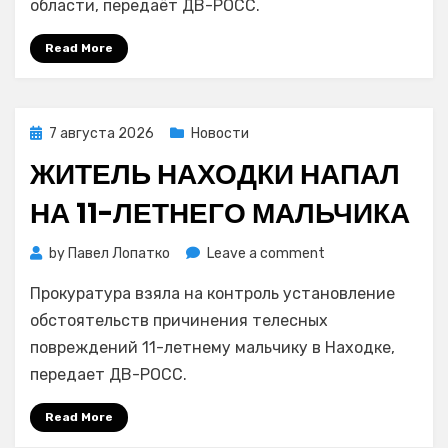
области, передаёт ДВ-РОСС.
пострадал
водитель
Read More
Тойоты
Posted
7 августа 2026
Новости
on
ЖИТЕЛЬ НАХОДКИ НАПАЛ
НА 11-ЛЕТНЕГО МАЛЬЧИКА
on
by
Павел Лопатко
Leave a comment
Житель
Прокуратура взяла на контроль установление
Находки
напал
обстоятельств причинения телесных
на
повреждений 11-летнему мальчику в Находке,
11-
передает ДВ-РОСС.
летнего
мальчика
Read More