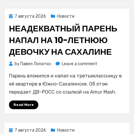
Posted
7 августа 2026
Новости
on
НЕАДЕКВАТНЫЙ ПАРЕНЬ
НАПАЛ НА 10-ЛЕТНЮЮ
ДЕВОЧКУ НА САХАЛИНЕ
on
by
Павел Лопатко
Leave a comment
Неадекватный
Парень вломился и напал на третьеклассницу в
парень
напал
её квартире в Южно-Сахалинске. Об этом
на
передает ДВ-РОСС со ссылкой на Amur Mash.
10-
летнюю
Read More
девочку
на
Сахалине
Posted
7 августа 2026
Новости