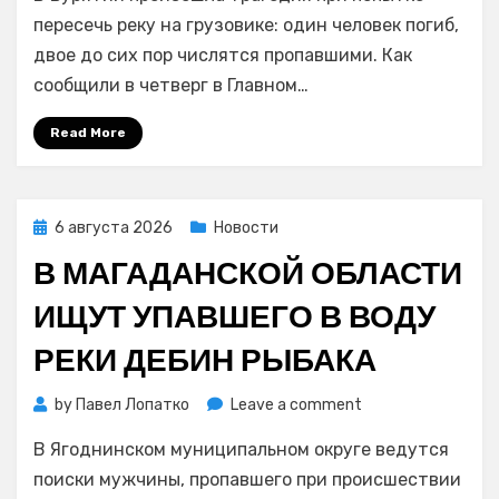
грузовик
пересечь реку на грузовике: один человек погиб,
опрокинулся
двое до сих пор числятся пропавшими. Как
при
сообщили в четверг в Главном…
попытке
пересечь
Read More
реку,
погиб
человек
Posted
6 августа 2026
Новости
on
В МАГАДАНСКОЙ ОБЛАСТИ
ИЩУТ УПАВШЕГО В ВОДУ
РЕКИ ДЕБИН РЫБАКА
on
by
Павел Лопатко
Leave a comment
В
В Ягоднинском муниципальном округе ведутся
Магаданской
области
поиски мужчины, пропавшего при происшествии