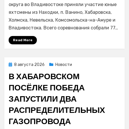
ДФО
округа во Владивостоке приняли участие юные
по
яхтсмены из Находки, п. Ванино, Хабаровска,
парусному
Холмска, Невельска, Комсомольска-на-Амуре и
спорту
Владивостока. Всего соревнования собрали 77…
среди
юношей
Read More
и
девушек
состоялись
на
Posted
8 августа 2026
Новости
акватории
on
В ХАБАРОВСКОМ
Амурского
залива
ПОСЁЛКЕ ПОБЕДА
ЗАПУСТИЛИ ДВА
РАСПРЕДЕЛИТЕЛЬНЫХ
ГАЗОПРОВОДА