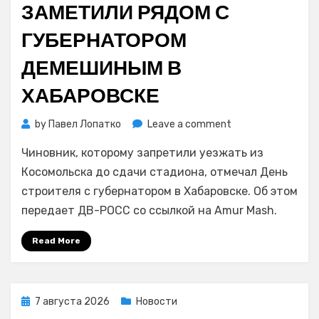
ЗАМЕТИЛИ РЯДОМ С
ГУБЕРНАТОРОМ
ДЕМЕШИНЫМ В
ХАБАРОВСКЕ
on
by
Павел Лопатко
Leave a comment
Чиновника
Чиновник, которому запретили уезжать из
Колеватых
заметили
Косомольска до сдачи стадиона, отмечал День
рядом
строителя с губернатором в Хабаровске. Об этом
с
передает ДВ-РОСС со ссылкой на Amur Mash.
губернатором
Демешиным
Read More
в
Хабаровске
Posted
7 августа 2026
Новости
on