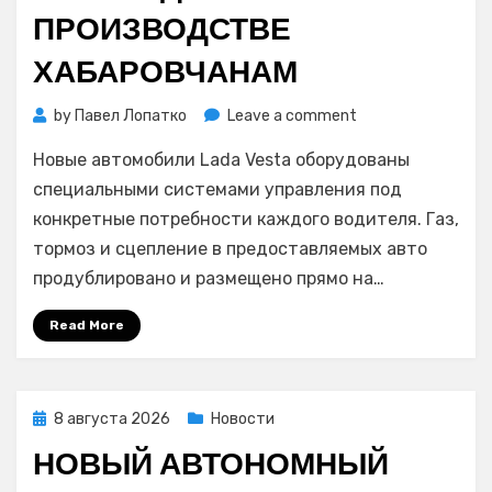
ПРОИЗВОДСТВЕ
ХАБАРОВЧАНАМ
on
by
Павел Лопатко
Leave a comment
Ещё
Новые автомобили Lada Vesta оборудованы
шесть
машин
специальными системами управления под
предоставили
конкретные потребности каждого водителя. Газ,
пострадавшим
тормоз и сцепление в предоставляемых авто
на
продублировано и размещено прямо на…
производстве
хабаровчанам
Read More
Posted
8 августа 2026
Новости
on
НОВЫЙ АВТОНОМНЫЙ