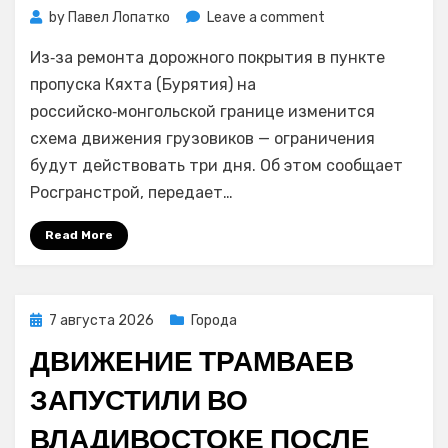
on
by
Павел Лопатко
Leave a comment
На
Из‑за ремонта дорожного покрытия в пункте
российско‑монгол
границе
пропуска Кяхта (Бурятия) на
изменится
российско‑монгольской границе изменится
схема
схема движения грузовиков — ограничения
движения
будут действовать три дня. Об этом сообщает
грузовиков
Росгранстрой, передает…
Read More
Posted
7 августа 2026
Города
on
ДВИЖЕНИЕ ТРАМВАЕВ
ЗАПУСТИЛИ ВО
ВЛАДИВОСТОКЕ ПОСЛЕ