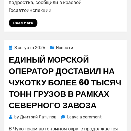
подростка, сообщили в краевой
Камчатке
Госавтоинспекции.
тяжёлые
травмы
Read More
получили
юный
байкер
с
Posted
8 августа 2026
Новости
подругой
on
ЕДИНЫЙ МОРСКОЙ
ОПЕРАТОР ДОСТАВИЛ НА
ЧУКОТКУ БОЛЕЕ 60 ТЫСЯЧ
ТОНН ГРУЗОВ В РАМКАХ
СЕВЕРНОГО ЗАВОЗА
on
by
Дмитрий Латыпов
Leave a comment
Единый
В Чукотском автономном округе продолжается
морской