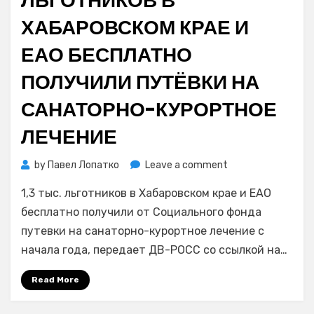
ЛЬГОТНИКОВ В
ХАБАРОВСКОМ КРАЕ И
ЕАО БЕСПЛАТНО
ПОЛУЧИЛИ ПУТЁВКИ НА
САНАТОРНО-КУРОРТНОЕ
ЛЕЧЕНИЕ
on
by
Павел Лопатко
Leave a comment
В
1,3 тыс. льготников в Хабаровском крае и ЕАО
2026
году
бесплатно получили от Социального фонда
1300
путевки на санаторно-курортное лечение с
льготников
начала года, передает ДВ-РОСС со ссылкой на…
в
Хабаровском
Read More
крае
и