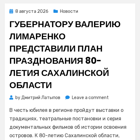
ЕАО
бесплатно
Posted
8 августа 2026
Новости
получили
on
ГУБЕРНАТОРУ ВАЛЕРИЮ
путёвки
на
ЛИМАРЕНКО
санаторно-
курортное
ПРЕДСТАВИЛИ ПЛАН
лечение
ПРАЗДНОВАНИЯ 80-
ЛЕТИЯ САХАЛИНСКОЙ
ОБЛАСТИ
on
by
Дмитрий Латыпов
Leave a comment
Губернатору
В честь юбилея в регионе пройдут выставки о
Валерию
Лимаренко
традициях, театральные постановки и серия
представили
документальных фильмов об истории освоения
план
островов. К 80-летию Сахалинской области,
празднования