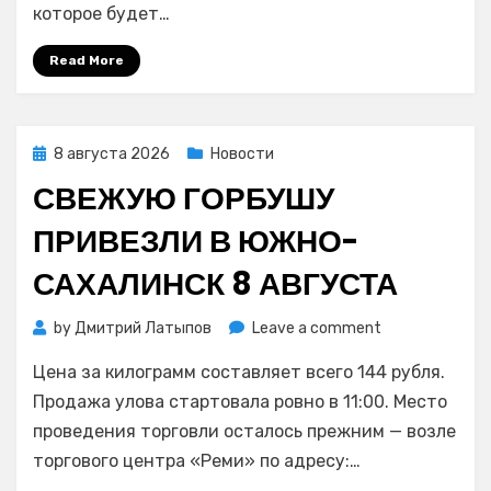
которое будет…
80-
летия
Read More
Сахалинской
области
Posted
8 августа 2026
Новости
on
СВЕЖУЮ ГОРБУШУ
ПРИВЕЗЛИ В ЮЖНО-
САХАЛИНСК 8 АВГУСТА
on
by
Дмитрий Латыпов
Leave a comment
Свежую
Цена за килограмм составляет всего 144 рубля.
горбушу
привезли
Продажа улова стартовала ровно в 11:00. Место
в
проведения торговли осталось прежним — возле
Южно-
торгового центра «Реми» по адресу:…
Сахалинск