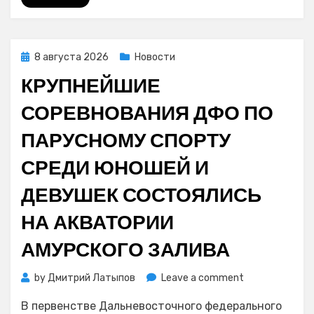
палтуса
и
икры
Posted
8 августа 2026
Новости
on
КРУПНЕЙШИЕ
СОРЕВНОВАНИЯ ДФО ПО
ПАРУСНОМУ СПОРТУ
СРЕДИ ЮНОШЕЙ И
ДЕВУШЕК СОСТОЯЛИСЬ
НА АКВАТОРИИ
АМУРСКОГО ЗАЛИВА
on
by
Дмитрий Латыпов
Leave a comment
Крупнейшие
В первенстве Дальневосточного федерального
соревнования