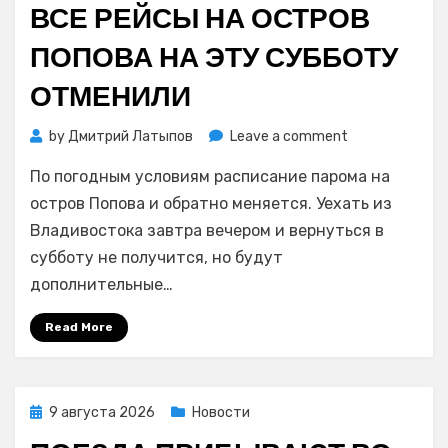
ВСЕ РЕЙСЫ НА ОСТРОВ
ПОПОВА НА ЭТУ СУББОТУ
ОТМЕНИЛИ
on
by
Дмитрий Латыпов
Leave a comment
Все
По погодным условиям расписание парома на
рейсы
на
остров Попова и обратно меняется. Уехать из
остров
Владивостока завтра вечером и вернуться в
Попова
субботу не получится, но будут
на
дополнительные…
эту
субботу
Read More
отменили
Posted
9 августа 2026
Новости
on