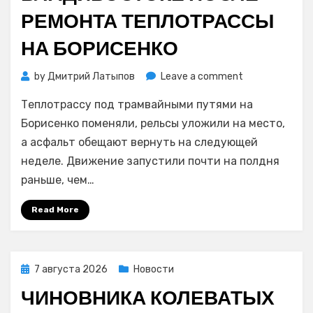
РЕМОНТА ТЕПЛОТРАССЫ
НА БОРИСЕНКО
on
by
Дмитрий Латыпов
Leave a comment
Движение
Теплотрассу под трамвайными путями на
трамваев
запустили
Борисенко поменяли, рельсы уложили на место,
во
а асфальт обещают вернуть на следующей
Владивостоке
неделе. Движение запустили почти на полдня
после
раньше, чем…
ремонта
теплотрассы
Read More
на
Борисенко
Posted
7 августа 2026
Новости
on
ЧИНОВНИКА КОЛЕВАТЫХ