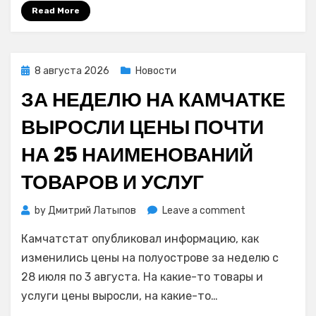
8
Read More
августа
Posted
8 августа 2026
Новости
on
ЗА НЕДЕЛЮ НА КАМЧАТКЕ
ВЫРОСЛИ ЦЕНЫ ПОЧТИ
НА 25 НАИМЕНОВАНИЙ
ТОВАРОВ И УСЛУГ
on
by
Дмитрий Латыпов
Leave a comment
За
Камчатстат опубликовал информацию, как
неделю
на
изменились цены на полуострове за неделю с
Камчатке
28 июля по 3 августа. На какие-то товары и
выросли
услуги цены выросли, на какие-то…
цены