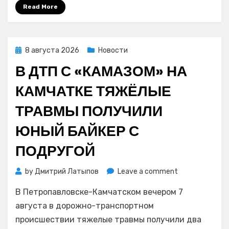
сбежались
Read More
смотреть
на
голое
пугало
Posted
8 августа 2026
Новости
on
В ДТП С «КАМАЗОМ» НА
КАМЧАТКЕ ТЯЖЁЛЫЕ
ТРАВМЫ ПОЛУЧИЛИ
ЮНЫЙ БАЙКЕР С
ПОДРУГОЙ
on
by
Дмитрий Латыпов
Leave a comment
В
В Петропавловске-Камчатском вечером 7
ДТП
с
августа в дорожно-транспортном
«КамАЗом»
происшествии тяжелые травмы получили два
на