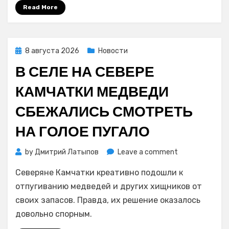
почти
Read More
на
25
наименований
товаров
Posted
8 августа 2026
Новости
и
on
В СЕЛЕ НА СЕВЕРЕ
услуг
КАМЧАТКИ МЕДВЕДИ
СБЕЖАЛИСЬ СМОТРЕТЬ
НА ГОЛОЕ ПУГАЛО
on
by
Дмитрий Латыпов
Leave a comment
В
Северяне Камчатки креативно подошли к
селе
на
отпугиванию медведей и других хищников от
севере
своих запасов. Правда, их решение оказалось
Камчатки
довольно спорным.
медведи