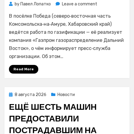
on
by
Павел Лопатко
Leave a comment
В
В посёлке Победа (северо‑восточная часть
хабаровском
посёлке
Комсомольска‑на‑Амуре, Хабаровский край)
Победа
ведётся работа по газификации — её реализует
запустили
компания «Газпром газораспределение Дальний
два
Восток», о чём информирует пресс‑служба
распределительн
организации. Об этом…
газопровода
Read More
Posted
8 августа 2026
Новости
on
ЕЩЁ ШЕСТЬ МАШИН
ПРЕДОСТАВИЛИ
ПОСТРАДАВШИМ НА