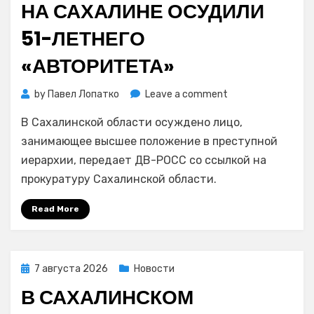
НА САХАЛИНЕ ОСУДИЛИ
51-ЛЕТНЕГО
«АВТОРИТЕТА»
on
by
Павел Лопатко
Leave a comment
На
В Сахалинской области осуждено лицо,
Сахалине
осудили
занимающее высшее положение в преступной
51-
иерархии, передает ДВ-РОСС со ссылкой на
летнего
прокуратуру Сахалинской области.
«авторитета»
Read More
Posted
7 августа 2026
Новости
on
В САХАЛИНСКОМ