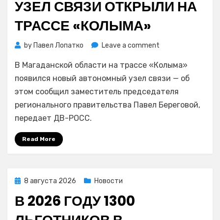
УЗЕЛ СВЯЗИ ОТКРЫЛИ НА
ТРАССЕ «КОЛЫМА»
on
by
Павел Лопатко
Leave a comment
Новый
В Магаданской области на трассе «Колыма»
автономный
узел
появился новый автономный узел связи — об
связи
этом сообщил заместитель председателя
открыли
регионального правительства Павел Береговой,
на
передает ДВ-РОСС.
трассе
«Колыма»
Read More
Posted
8 августа 2026
Новости
on
В 2026 ГОДУ 1300