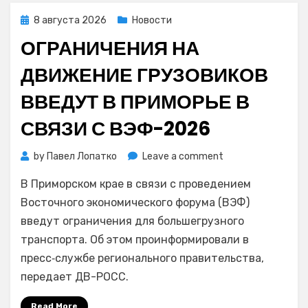
дороги
Posted
8 августа 2026
Новости
on
ОГРАНИЧЕНИЯ НА
ДВИЖЕНИЕ ГРУЗОВИКОВ
ВВЕДУТ В ПРИМОРЬЕ В
СВЯЗИ С ВЭФ-2026
on
by
Павел Лопатко
Leave a comment
Ограничения
В Приморском крае в связи с проведением
на
движение
Восточного экономического форума (ВЭФ)
грузовиков
введут ограничения для большегрузного
введут
транспорта. Об этом проинформировали в
в
пресс‑службе регионального правительства,
Приморье
передает ДВ-РОСС.
в
связи
Read More
с