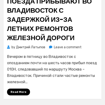
ПОЕЗДА ПРИБЫВАЮТ ВО
ВЛАДИВОСТОК С
ЗАДЕРЖКОЙ ИЗ-ЗА
ЛЕТНИХ РЕМОНТОВ
ЖЕЛЕЗНОЙ ДОРОГИ
on
by
Дмитрий Латыпов
Leave a comment
Поезда
Вечером в пятницу во Владивосток с
прибывают
во
опозданием почти на шесть часов прибыл поезд
Владивосток
010Н, следовавший по маршруту Москва –
с
Владивосток. Причиной стали частые ремонты
задержкой
железной…
из-
за
Read More
летних
ремонтов
железной