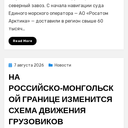
оператор
северный завоз. С начала навигации суда
доставил
Единого морского оператора — АО «Росатом
на
Арктика» — доставили в регион свыше 60
Чукотку
тысяч…
более
60
Read More
тысяч
тонн
грузов
в
Posted
7 августа 2026
Новости
рамках
on
НА
северного
завоза
РОССИЙСКО‑МОНГОЛЬСК
ОЙ ГРАНИЦЕ ИЗМЕНИТСЯ
СХЕМА ДВИЖЕНИЯ
ГРУЗОВИКОВ