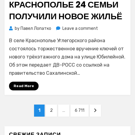
КРАСНОПОЛЬЕ 24 СЕМЬИ
ПОЛУЧИЛИ НОВОЕ ЖИЛЬЁ
on
by
Павел Лопатко
Leave a comment
В
В селе Краснополье Углегорского района
сахалинском
Краснополье
состоялось торжественное вручение ключей от
24
нового трёхэтажного дома на улице Юбилейной.
семьи
Об этом передает ДВ-РОСС со ссылкой на
получили
правительство Сахалинской…
новое
жильё
Read More
Навигация
PAGE
PAGE
PAGE
NEXT
1
2
…
6 711
по
PAGE
записям
СВЕЖИЕ ЗАПИСИ