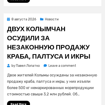
ВЭФ-2026
Posted
8 августа 2026
Новости
on
ДВУХ КОЛЫМЧАН
ОСУДИЛИ ЗА
НЕЗАКОННУЮ ПРОДАЖУ
КРАБА, ПАЛТУСА И ИКРЫ
on
by
Павел Лопатко
Leave a comment
Двух
Двое жителей Колымы осуждены за незаконную
колымчан
осудили
продажу краба, палтуса и икры, у них изъяли
за
более 500 кг немаркированных морепродукции
незаконную
стоимостью свыше 3,2 млн рублей. Об…
продажу
краба,
Read More