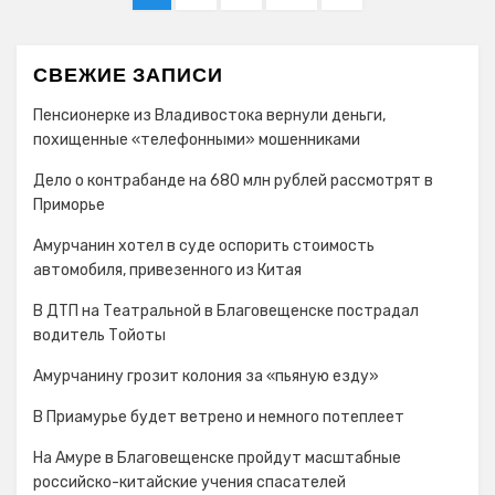
по
PAGE
КХЛ
записям
СВЕЖИЕ ЗАПИСИ
Пенсионерке из Владивостока вернули деньги,
похищенные «телефонными» мошенниками
Дело о контрабанде на 680 млн рублей рассмотрят в
Приморье
Амурчанин хотел в суде оспорить стоимость
автомобиля, привезенного из Китая
В ДТП на Театральной в Благовещенске пострадал
водитель Тойоты
Амурчанину грозит колония за «пьяную езду»
В Приамурье будет ветрено и немного потеплеет
На Амуре в Благовещенске пройдут масштабные
российско-китайские учения спасателей