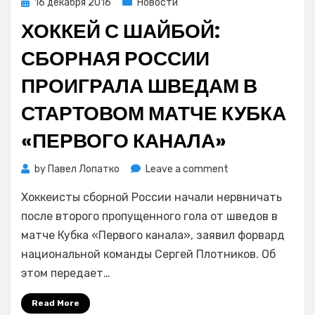
Posted
16 декабря 2016
Новости
on
ХОККЕЙ С ШАЙБОЙ:
СБОРНАЯ РОССИИ
ПРОИГРАЛА ШВЕДАМ В
СТАРТОВОМ МАТЧЕ КУБКА
«ПЕРВОГО КАНАЛА»
on
by
Павел Лопатко
Leave a comment
Хоккей
Хоккеисты сборной России начали нервничать
с
шайбой:
после второго пропущенного гола от шведов в
сборная
матче Кубка «Первого канала», заявил форвард
России
национальной команды Сергей Плотников. Об
проиграла
этом передает…
шведам
в
Read More
стартовом