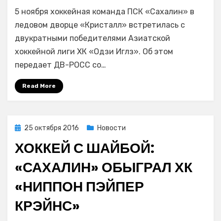
Хоккей
5 ноября хоккейная команда ПСК «Сахалин» в
с
шайбой:
ледовом дворце «Кристалл» встретилась с
«Сахалин»
двукратными победителями Азиатской
победил
хоккейной лиги ХК «Одзи Иглз». Об этом
японский
передает ДВ-РОСС со…
«Одзи
Иглз»
Read More
в
овертайме
Posted
25 октября 2016
Новости
on
ХОККЕЙ С ШАЙБОЙ:
«САХАЛИН» ОБЫГРАЛ ХК
«НИППОН ПЭЙПЕР
КРЭЙНС»