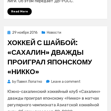
лиги. Об этом передает ДВ-РОСС.
лидера
Азиатской
Read More
хоккейной
лиги
Posted
29 ноября 2016
Новости
on
ХОККЕЙ С ШАЙБОЙ:
«САХАЛИН» ДВАЖДЫ
ПРОИГРАЛ ЯПОНСКОМУ
«НИККО»
on
by
Павел Лопатко
Leave a comment
Хоккей
Южно-сахалинский хоккейный клуб «Сахалин»
с
шайбой:
дважды проиграл японскому «Никко» в матчах
«Сахалин»
регулярного чемпионата Азиатской хоккейной
дважды