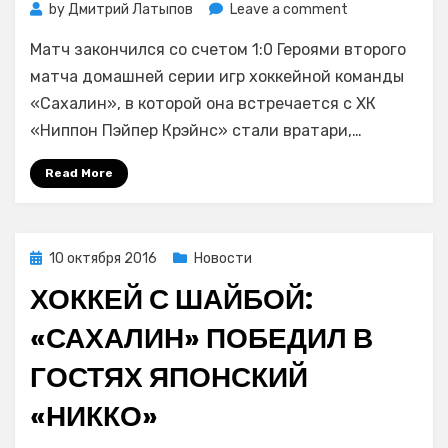
on
by
Дмитрий Латыпов
Leave a comment
Хоккей
Матч закончился со счетом 1:0 Героями второго
с
шайбой:
матча домашней серии игр хоккейной команды
«Сахалин»
«Сахалин», в которой она встречается с ХК
обыграл
«Ниппон Пэйпер Крэйнс» стали вратари,…
ХК
«Ниппон
Read More
Пэйпер
Крэйнс»
Posted
10 октября 2016
Новости
on
ХОККЕЙ С ШАЙБОЙ:
«САХАЛИН» ПОБЕДИЛ В
ГОСТЯХ ЯПОНСКИЙ
«НИККО»