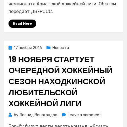
«Сахалин»
чемпионата Азиатской хоккейной лиги. Об этом
одержал
передает ДВ-РОСС.
пятую
победу
Read More
подряд,
разгромив
японский
«Никко»
Posted
17 ноября 2016
Новости
on
19 НОЯБРЯ СТАРТУЕТ
ОЧЕРЕДНОЙ ХОККЕЙНЫЙ
СЕЗОН НАХОДКИНСКОЙ
ЛЮБИТЕЛЬСКОЙ
ХОККЕЙНОЙ ЛИГИ
on
by
Леонид Виноградов
Leave a comment
19
Борьбу будут вести десять команд: «Ягуар»,