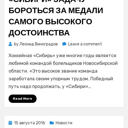
БОРОТЬСЯ ЗА МЕДАЛИ
САМОГО ВЫСОКОГО
ДОСТОИНСТВА
on
by
Леонид Виноградов
Leave a comment
Губернатор
Хоккейная «Сибирь» уже многие годы является
Новосибирск
области
любимой командой болельщиков Новосибирской
Владимир
области. «Это высокое звание команда
Городецкий
заработала своим упорным трудом. Победный
поставил
путь надо продолжать, у «Сибири»…
перед
хоккеистами
Read More
«Сибири»
задачу
бороться
за
Posted
15 августа 2016
Новости
медали