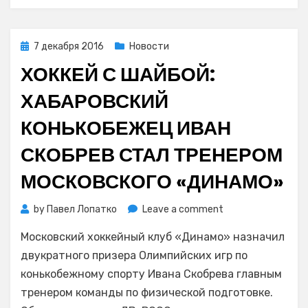
11
шайб
Posted
7 декабря 2016
Новости
on
ХОККЕЙ С ШАЙБОЙ:
ХАБАРОВСКИЙ
КОНЬКОБЕЖЕЦ ИВАН
СКОБРЕВ СТАЛ ТРЕНЕРОМ
МОСКОВСКОГО «ДИНАМО»
on
by
Павел Лопатко
Leave a comment
Хоккей
Московский хоккейный клуб «Динамо» назначил
с
шайбой:
двукратного призера Олимпийских игр по
хабаровский
конькобежному спорту Ивана Скобрева главным
конькобежец
тренером команды по физической подготовке.
Иван