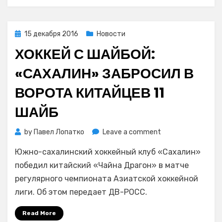
матче
Кубка
«Первого
Posted
15 декабря 2016
Новости
канала»
on
ХОККЕЙ С ШАЙБОЙ:
«САХАЛИН» ЗАБРОСИЛ В
ВОРОТА КИТАЙЦЕВ 11
ШАЙБ
on
by
Павел Лопатко
Leave a comment
Хоккей
Южно-сахалинский хоккейный клуб «Сахалин»
с
шайбой:
победил китайский «Чайна Драгон» в матче
«Сахалин»
регулярного чемпионата Азиатской хоккейной
забросил
лиги. Об этом передает ДВ-РОСС.
в
ворота
Read More
китайцев