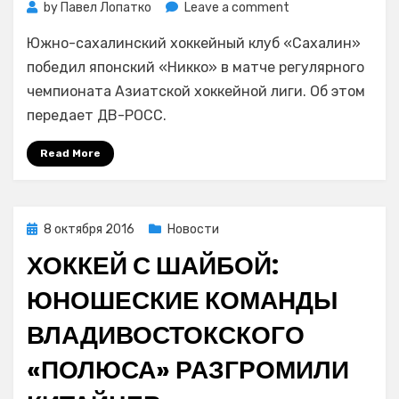
on
by
Павел Лопатко
Leave a comment
Хоккей
Южно-сахалинский хоккейный клуб «Сахалин»
с
шайбой:
победил японский «Никко» в матче регулярного
«Сахалин»
чемпионата Азиатской хоккейной лиги. Об этом
победил
передает ДВ-РОСС.
в
гостях
Read More
японский
«Никко»
Posted
8 октября 2016
Новости
on
ХОККЕЙ С ШАЙБОЙ:
ЮНОШЕСКИЕ КОМАНДЫ
ВЛАДИВОСТОКСКОГО
«ПОЛЮСА» РАЗГРОМИЛИ