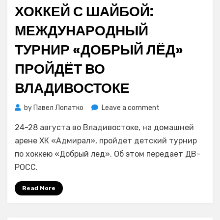
on
ХОККЕЙ С ШАЙБОЙ:
самого
высокого
МЕЖДУНАРОДНЫЙ
достоинства
ТУРНИР «ДОБРЫЙ ЛЁД»
ПРОЙДЁТ ВО
ВЛАДИВОСТОКЕ
on
by
Павел Лопатко
Leave a comment
Хоккей
24-28 августа во Владивостоке, на домашней
с
шайбой:
арене ХК «Адмирал», пройдет детский турнир
международный
по хоккею «Добрый лед». Об этом передает ДВ-
турнир
РОСС.
«Добрый
лёд»
Read More
пройдёт
во
Владивостоке