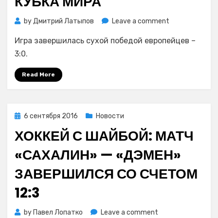
КУБКА МИРА
on
by
Дмитрий Латыпов
Leave a comment
Хоккей:
Игра завершилась сухой победой европейцев –
сборная
Европы
3:0.
сенсационно
разнесла
Read More
США
на
старте
Posted
6 сентября 2016
Новости
Кубка
on
мира
ХОККЕЙ С ШАЙБОЙ: МАТЧ
«САХАЛИН» — «ДЭМЕН»
ЗАВЕРШИЛСЯ СО СЧЕТОМ
12:3
on
by
Павел Лопатко
Leave a comment