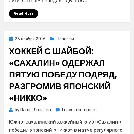
лиги. Об этом передает ДВ-РОСС.
проиграл
японскому
Read More
«Никко»
Posted
26 ноября 2016
Новости
on
ХОККЕЙ С ШАЙБОЙ:
«САХАЛИН» ОДЕРЖАЛ
ПЯТУЮ ПОБЕДУ ПОДРЯД,
РАЗГРОМИВ ЯПОНСКИЙ
«НИККО»
on
by
Павел Лопатко
Leave a comment
Хоккей
Южно-сахалинский хоккейный клуб «Сахалин»
с
шайбой:
победил японский «Никко» в матче регулярного