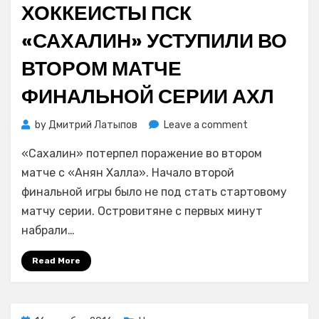
ХОККЕИСТЫ ПСК
«САХАЛИН» УСТУПИЛИ ВО
ВТОРОМ МАТЧЕ
ФИНАЛЬНОЙ СЕРИИ АХЛ
on
by
Дмитрий Латыпов
Leave a comment
Хоккеисты
«Сахалин» потерпел поражение во втором
ПСК
«Сахалин»
матче с «Анян Халла». Начало второй
уступили
финальной игры было не под стать стартовому
во
матчу серии. Островитяне с первых минут
втором
набрали…
матче
финальной
Read More
серии
АХЛ