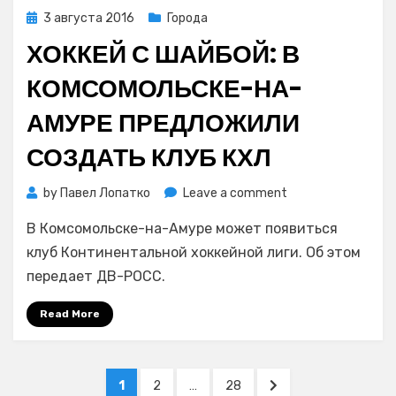
Posted
3 августа 2016
Города
on
ХОККЕЙ С ШАЙБОЙ: В
КОМСОМОЛЬСКЕ-НА-
АМУРЕ ПРЕДЛОЖИЛИ
СОЗДАТЬ КЛУБ КХЛ
on
by
Павел Лопатко
Leave a comment
Хоккей
В Комсомольске-на-Амуре может появиться
с
шайбой:
клуб Континентальной хоккейной лиги. Об этом
в
передает ДВ-РОСС.
Комсомольске-
на-
Read More
Амуре
предложили
создать
Навигация
PAGE
PAGE
PAGE
NEXT
1
2
…
28
клуб