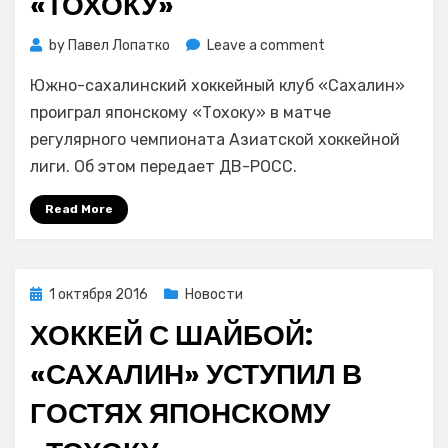
«ТОХОКУ»
on
by
Павел Лопатко
Leave a comment
Хоккей
Южно-сахалинский хоккейный клуб «Сахалин»
с
шайбой:
проиграл японскому «Тохоку» в матче
«Сахалин»
регулярного чемпионата Азиатской хоккейной
вновь
лиги. Об этом передает ДВ-РОСС.
уступил
японскому
Read More
«Тохоку»
Posted
1 октября 2016
Новости
on
ХОККЕЙ С ШАЙБОЙ:
«САХАЛИН» УСТУПИЛ В
ГОСТЯХ ЯПОНСКОМУ