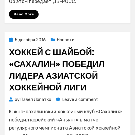
Об этом передает ДВ-РОСС.
Скобрев
стал
Read More
тренером
московского
«Динамо»
Posted
5 декабря 2016
Новости
on
ХОККЕЙ С ШАЙБОЙ:
«САХАЛИН» ПОБЕДИЛ
ЛИДЕРА АЗИАТСКОЙ
ХОККЕЙНОЙ ЛИГИ
on
by
Павел Лопатко
Leave a comment
Хоккей
Южно-сахалинский хоккейный клуб «Сахалин»
с
шайбой:
победил корейский «Аньянг» в матче
«Сахалин»
регулярного чемпионата Азиатской хоккейной
победил