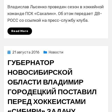
Хоккей
Владислав Лысенко проведен сезон в хоккейной
с
шайбой:
команде ПСК «Сахалин». Об этом передает ДВ-
защитник
РОСС со ссылкой на пресс-службу клуба.
Владислав
Лысенко
Read More
перешёл
в
«Сахалин»
Posted
21 августа 2016
Новости
on
ГУБЕРНАТОР
НОВОСИБИРСКОЙ
ОБЛАСТИ ВЛАДИМИР
ГОРОДЕЦКИЙ ПОСТАВИЛ
ПЕРЕД ХОККЕИСТАМИ
«СИБИРИ» ЗАДАЧУ