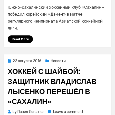
Хоккей
Южно-сахалинский хоккейный клуб «Сахалин»
с
шайбой:
победил корейский «Дэмен» в матче
матч
регулярного чемпионата Азиатской хоккейной
«Сахалин»
лиги.
—
«Дэмен»
Read More
завершился
со
счетом
12:3
Posted
22 августа 2016
Новости
on
ХОККЕЙ С ШАЙБОЙ:
ЗАЩИТНИК ВЛАДИСЛАВ
ЛЫСЕНКО ПЕРЕШЁЛ В
«САХАЛИН»
on
by
Павел Лопатко
Leave a comment