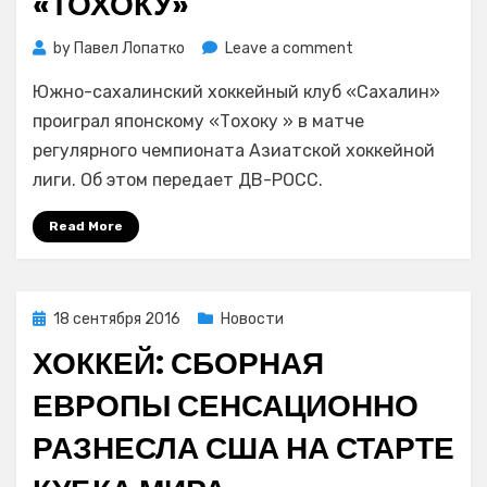
«ТОХОКУ»
on
by
Павел Лопатко
Leave a comment
Хоккей
Южно-сахалинский хоккейный клуб «Сахалин»
с
шайбой:
проиграл японскому «Тохоку » в матче
«Сахалин»
регулярного чемпионата Азиатской хоккейной
уступил
лиги. Об этом передает ДВ-РОСС.
в
гостях
Read More
японскому
«Тохоку»
Posted
18 сентября 2016
Новости
on
ХОККЕЙ: СБОРНАЯ
ЕВРОПЫ СЕНСАЦИОННО
РАЗНЕСЛА США НА СТАРТЕ