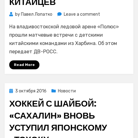
КИТАЙЦЕВ
on
by
Павел Лопатко
Leave a comment
Хоккей
На владивостокской ледовой арене «Полюс»
с
шайбой:
прошли матчевые встречи с детскими
юношеские
китайскими командами из Харбина. Об этом
команды
передает ДВ-РОСС.
владивостокског
«Полюса»
Read More
разгромили
китайцев
Posted
3 октября 2016
Новости
on
ХОККЕЙ С ШАЙБОЙ:
«САХАЛИН» ВНОВЬ
УСТУПИЛ ЯПОНСКОМУ