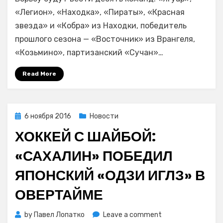
ноября
стартует
«Легион», «Находка», «Пираты», «Красная
очередной
звезда» и «Кобра» из Находки, победитель
хоккейный
прошлого сезона — «Восточник» из Врангеля,
сезон
«Козьмино», партизанский «Сучан»…
Находкинско
любительско
Read More
хоккейной
лиги
Posted
6 ноября 2016
Новости
on
ХОККЕЙ С ШАЙБОЙ:
«САХАЛИН» ПОБЕДИЛ
ЯПОНСКИЙ «ОДЗИ ИГЛЗ» В
ОВЕРТАЙМЕ
on
by
Павел Лопатко
Leave a comment