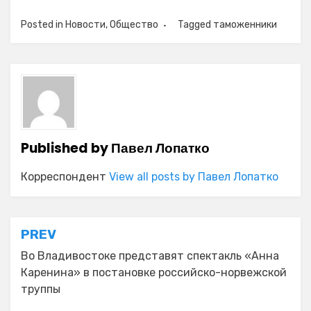
Posted in
Новости
,
Общество
Tagged
таможенники
Published by
Павел Лопатко
Корреспондент
View all posts by Павел Лопатко
Навигация
PREV
по
Во Владивостоке представят спектакль «Анна
Каренина» в постановке российско-норвежской
записям
труппы