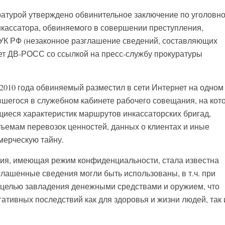
ратурой утверждено обвинительное заключение по уголовн
кассатора, обвиняемого в совершении преступления,
3 УК РФ (незаконное разглашение сведений, составляющих
ет ДВ-РОСС со ссылкой на пресс-службу прокуратуры
2010 года обвиняемый разместил в сети Интернет на одном
шегося в служебном кабинете рабочего совещания, на кот
иеся характеристик маршрутов инкассаторских бригад,
бъемам перевозок ценностей, данных о клиентах и иные
мерческую тайну.
ция, имеющая режим конфиденциальности, стала известна
глашенные сведения могли быть использованы, в т.ч. при
 целью завладения денежными средствами и оружием, что
ативных последствий как для здоровья и жизни людей, так 