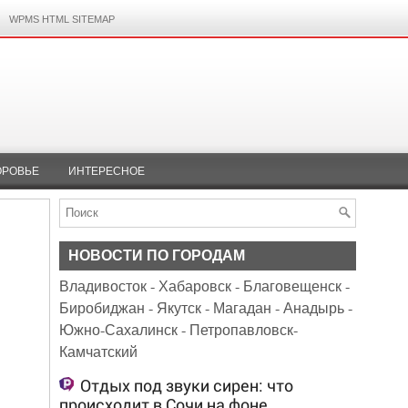
WPMS HTML SITEMAP
ОРОВЬЕ
ИНТЕРЕСНОЕ
НОВОСТИ ПО ГОРОДАМ
Владивосток
-
Хабаровск
-
Благовещенск
-
Биробиджан
-
Якутск
-
Магадан
-
Анадырь
-
Южно-Сахалинск
-
Петропавловск-
Камчатский
Отдых под звуки сирен: что
происходит в Сочи на фоне