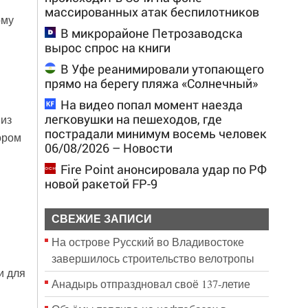
массированных атак беспилотников
ому
В микрорайоне Петрозаводска
вырос спрос на книги
В Уфе реанимировали утопающего
прямо на берегу пляжа «Солнечный»
На видео попал момент наезда
легковушки на пешеходов, где
 из
пострадали минимум восемь человек
ором
06/08/2026 – Новости
Fire Point анонсировала удар по РФ
новой ракетой FP-9
СВЕЖИЕ ЗАПИСИ
На острове Русский во Владивостоке
завершилось строительство велотропы
и для
Анадырь отпраздновал своё 137-летие