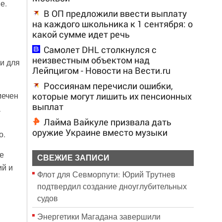
е.
В ОП предложили ввести выплату
на каждого школьника к 1 сентября: о
какой сумме идет речь
Самолет DHL столкнулся с
неизвестным объектом над
и для
Лейпцигом - Новости на Вести.ru
Россиянам перечисли ошибки,
которые могут лишить их пенсионных
мечен
выплат
а
Лайма Вайкуле призвала дать
оружие Украине вместо музыки
о.
е
СВЕЖИЕ ЗАПИСИ
ий и
Флот для Севморпути: Юрий Трутнев
подтвердил создание дноуглубительных
судов
Энергетики Магадана завершили