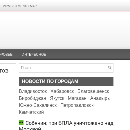
WPMS HTML SITEMAP
ОРОВЬЕ
ИНТЕРЕСНОЕ
тов
НОВОСТИ ПО ГОРОДАМ
Владивосток
-
Хабаровск
-
Благовещенск
-
Биробиджан
-
Якутск
-
Магадан
-
Анадырь
-
Южно-Сахалинск
-
Петропавловск-
Камчатский
Собянин: три БПЛА уничтожено над
Москвой