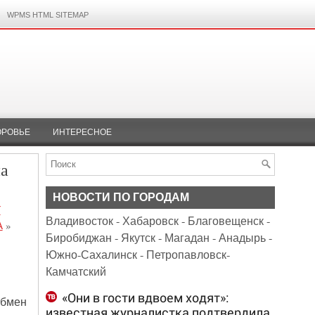
WPMS HTML SITEMAP
ОРОВЬЕ
ИНТЕРЕСНОЕ
а
НОВОСТИ ПО ГОРОДАМ
Т
Владивосток
-
Хабаровск
-
Благовещенск
-
А
»
Биробиджан
-
Якутск
-
Магадан
-
Анадырь
-
Южно-Сахалинск
-
Петропавловск-
Камчатский
«Они в гости вдвоем ходят»:
обмен
известная журналистка подтвердила