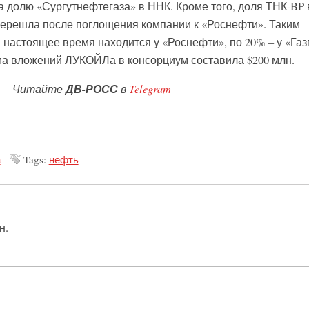
а долю «Сургутнефтегаза» в ННК. Кроме того, доля ТНК-BP 
перешла после поглощения компании к «Роснефти». Таким
 настоящее время находится у «Роснефти», по 20% – у «Га
а вложений ЛУКОЙЛа в консорциум составила $200 млн.
Читайте
ДВ-РОСС
в
Telegram
а
Tags:
нефть
н.