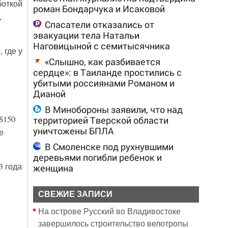
боткой
роман Бондарчука и Исаковой
,
Спасатели отказались от
эвакуации тела Натальи
Наговицыной с семитысячника
 где у
«Слышно, как разбивается
сердце»: в Таиланде простились с
убитыми россиянами Романом и
Дианой
В Минобороны заявили, что над
$150
территорией Тверской области
уничтожены БПЛА
е
В Смоленске под рухнувшими
деревьями погибли ребенок и
3 года
женщина
СВЕЖИЕ ЗАПИСИ
На острове Русский во Владивостоке
завершилось строительство велотропы