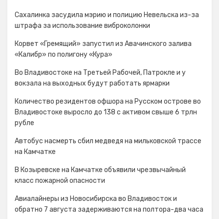
Сахалинка засудила мэрию и полицию Невельска из-за
штрафа за использование виброколонки
Корвет «Гремящий» запустил из Авачинского залива
«Калибр» по полигону «Кура»
Во Владивостоке на Третьей Рабочей, Патрокле и у
вокзала на выходных будут работать ярмарки
Количество резидентов офшора на Русском острове во
Владивостоке выросло до 138 с активом свыше 6 трлн
рубле
Автобус насмерть сбил медведя на мильковской трассе
на Камчатке
В Козыревске на Камчатке объявили чрезвычайный
класс пожарной опасности
Авиалайнеры из Новосибирска во Владивосток и
обратно 7 августа задерживаются на полтора-два часа