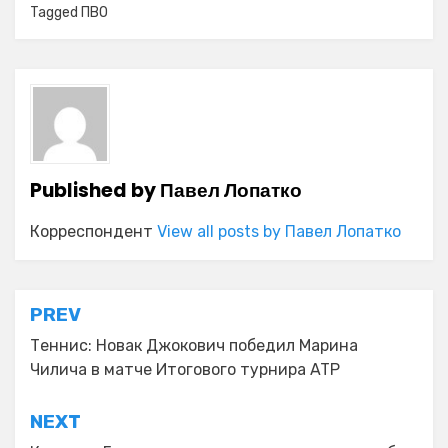
Tagged
ПВО
Published by
Павел Лопатко
Корреспондент
View all posts by Павел Лопатко
Навигация
PREV
по
Теннис: Новак Джокович победил Марина
Чилича в матче Итогового турнира ATP
записям
NEXT