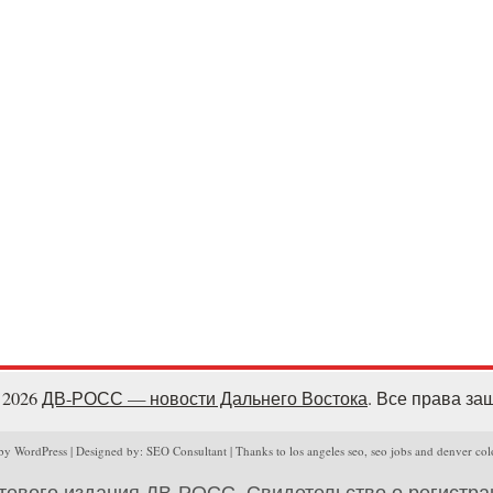
- 2026
ДВ-РОСС — новости Дальнего Востока
. Все права з
y WordPress | Designed by: SEO Consultant | Thanks to los angeles seo, seo jobs and denver col
тевого издания ДВ-РОСС. Свидетельство о регистр