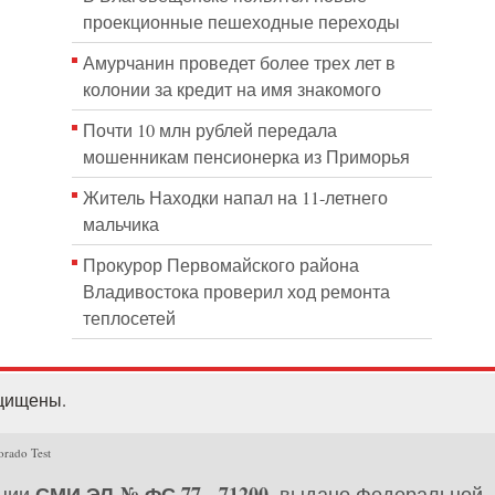
проекционные пешеходные переходы
Амурчанин проведет более трех лет в
колонии за кредит на имя знакомого
Почти 10 млн рублей передала
мошенникам пенсионерка из Приморья
Житель Находки напал на 11-летнего
мальчика
Прокурор Первомайского района
Владивостока проверил ход ремонта
теплосетей
ащищены.
orado Test
СМИ ЭЛ № ФС 77 - 71200
ации
, выдано Федеральной