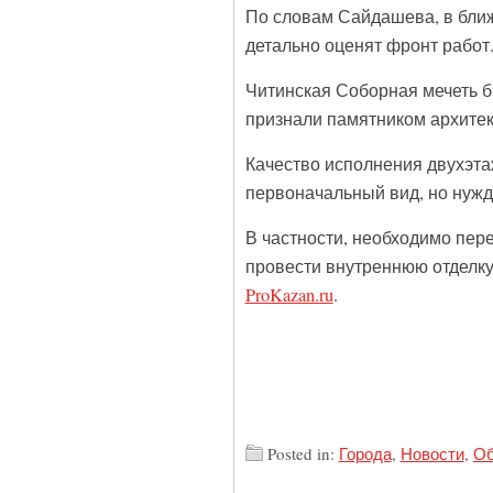
По словам Сайдашева, в ближ
детально оценят фронт работ
Читинская Соборная мечеть бы
признали памятником архитек
Качество исполнения двухэта
первоначальный вид, но нужд
В частности, необходимо пер
провести внутреннюю отделку
ProKazan.ru
.
Posted in:
Города
,
Новости
,
Об