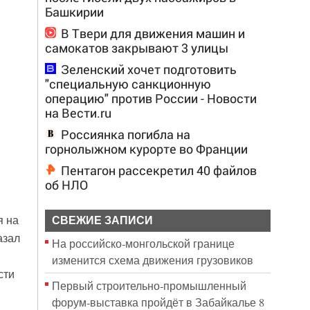
Башкирии
В Твери для движения машин и
самокатов закрывают 3 улицы
Зеленский хочет подготовить
"специальную санкционную
операцию" против России - Новости
на Вести.ru
Россиянка погибла на
горнолыжном курорте во Франции
Пентагон рассекретил 40 файлов
об НЛО
я на
СВЕЖИЕ ЗАПИСИ
азал
На российско‑монгольской границе
и
изменится схема движения грузовиков
сти
Первый строительно‑промышленный
форум‑выставка пройдёт в Забайкалье 8