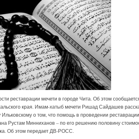
сти реставрации мечети в городе Чита. Об этом сообщаетс
альского края. Имам-хатыб мечети Ришад Сайдашев расск
у Ильковскому о том, что помощь в проведении реставраци
ана Рустам Минниханов – по его решению половину стоимо
ика. Об этом передает ДВ-РОСС.