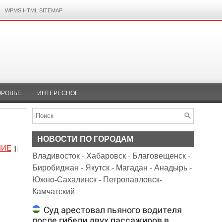
WPMS HTML SITEMAP
ОРОВЬЕ
ИНТЕРЕСНОЕ
НОВОСТИ ПО ГОРОДАМ
НИЕ
|||
Владивосток
-
Хабаровск
-
Благовещенск
-
Биробиджан
-
Якутск
-
Магадан
-
Анадырь
-
Южно-Сахалинск
-
Петропавловск-
Камчатский
Суд арестовал пьяного водителя
после гибели двух пассажиров в