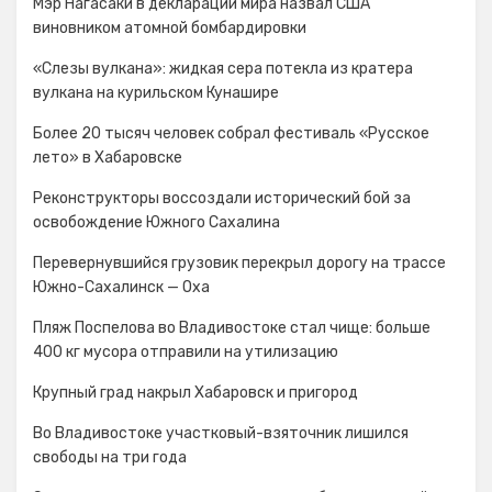
Мэр Нагасаки в декларации мира назвал США
виновником атомной бомбардировки
«Слезы вулкана»: жидкая сера потекла из кратера
вулкана на курильском Кунашире
Более 20 тысяч человек собрал фестиваль «Русское
лето» в Хабаровске
Реконструкторы воссоздали исторический бой за
освобождение Южного Сахалина
Перевернувшийся грузовик перекрыл дорогу на трассе
Южно-Сахалинск — Оха
Пляж Поспелова во Владивостоке стал чище: больше
400 кг мусора отправили на утилизацию
Крупный град накрыл Хабаровск и пригород
Во Владивостоке участковый-взяточник лишился
свободы на три года