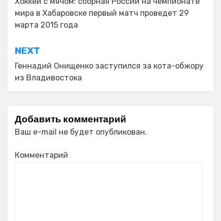
по
Хоккей с мячом: сборная России на чемпионате
мира в Хабаровске первый матч проведет 29
записям
марта 2015 года
NEXT
Геннадий Онищенко заступился за кота-обжору
из Владивостока
Добавить комментарий
Ваш e-mail не будет опубликован.
Комментарий