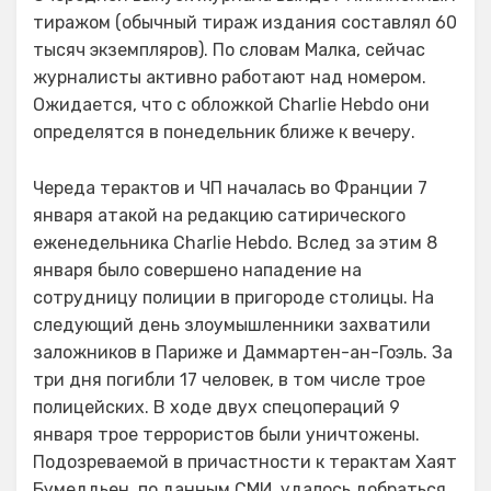
тиражом (обычный тираж издания составлял 60
тысяч экземпляров). По словам Малка, сейчас
журналисты активно работают над номером.
Ожидается, что с обложкой Charlie Hebdo они
определятся в понедельник ближе к вечеру.
Череда терактов и ЧП началась во Франции 7
января атакой на редакцию сатирического
еженедельника Charlie Hebdo. Вслед за этим 8
января было совершено нападение на
сотрудницу полиции в пригороде столицы. На
следующий день злоумышленники захватили
заложников в Париже и Даммартен-ан-Гоэль. За
три дня погибли 17 человек, в том числе трое
полицейских. В ходе двух спецопераций 9
января трое террористов были уничтожены.
Подозреваемой в причастности к терактам Хаят
Бумеддьен, по данным СМИ, удалось добраться