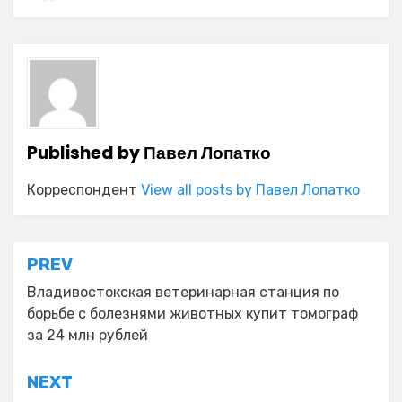
Published by
Павел Лопатко
Корреспондент
View all posts by Павел Лопатко
Навигация
PREV
по
Владивостокская ветеринарная станция по
борьбе с болезнями животных купит томограф
записям
за 24 млн рублей
NEXT