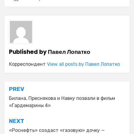
Published by
Павел Лопатко
Корреспондент
View all posts by Павел Лопатко
Навигация
PREV
по
Билана, Преснякова и Навку позвали в фильм
«Гардемарины 4»
записям
NEXT
«Роснефть» создаст «газовую» дочку —