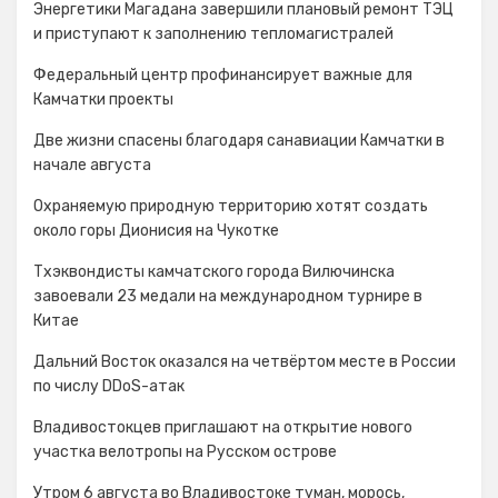
Энергетики Магадана завершили плановый ремонт ТЭЦ
и приступают к заполнению тепломагистралей
Федеральный центр профинансирует важные для
Камчатки проекты
Две жизни спасены благодаря санавиации Камчатки в
начале августа
Охраняемую природную территорию хотят создать
около горы Дионисия на Чукотке
Тхэквондисты камчатского города Вилючинска
завоевали 23 медали на международном турнире в
Китае
Дальний Восток оказался на четвёртом месте в России
по числу DDoS-атак
Владивостокцев приглашают на открытие нового
участка велотропы на Русском острове
Утром 6 августа во Владивостоке туман, морось,