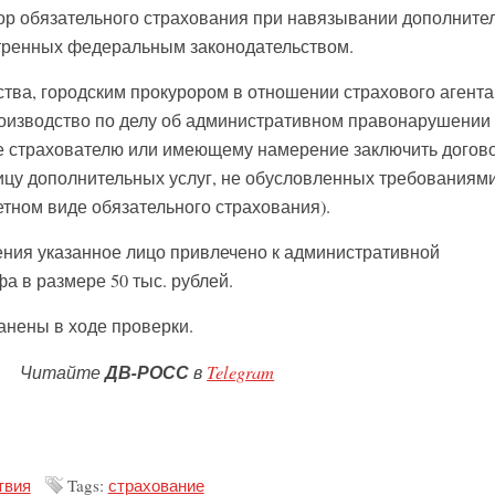
ор обязательного страхования при навязывании дополните
отренных федеральным законодательством.
тва, городским прокурором в отношении страхового агент
оизводство по делу об административном правонарушении п
ие страхователю или имеющему намерение заключить догов
ицу дополнительных услуг, не обусловленных требованиям
етном виде обязательного страхования).
ения указанное лицо привлечено к административной
а в размере 50 тыс. рублей.
нены в ходе проверки.
Читайте
ДВ-РОСС
в
Telegram
твия
Tags:
страхование