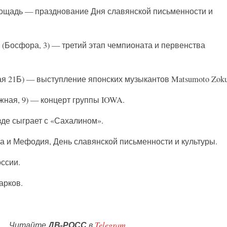
лощадь — празднование Дня славянской письменности и
 (Босфора, 3) — третий этап чемпионата и первенства
я 21Б) — выступление японских музыкантов Matsumoto Zoku
жная, 9) — концерт группы IOWA.
зде сыграет с «Сахалином».
а и Мефодия, День славянской письменности и культуры.
ссии.
арков.
Читайте
ДВ-РОСС
в
Telegram