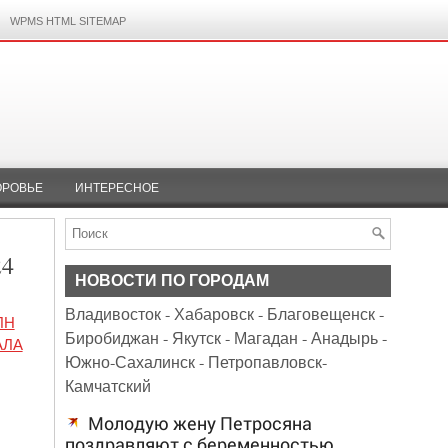
WPMS HTML SITEMAP
ОРОВЬЕ
ИНТЕРЕСНОЕ
24
НОВОСТИ ПО ГОРОДАМ
Владивосток
-
Хабаровск
-
Благовещенск
-
ЛН
Биробиджан
-
Якутск
-
Магадан
-
Анадырь
-
АЛА
Южно-Сахалинск
-
Петропавловск-
Камчатский
Молодую жену Петросяна
поздравляют с беременностью