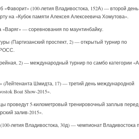
б «Фаворит» (100-летия Владивостока, 152А) — второй день
рту на «Кубок памяти Алексея Алексеевича Хомутова».
а «Варяг» — соревнования по маунтинбайку.
уры (Партизанский проспект, 2) — открытый турнир по
 РОСС.
рейная, 2) — международный турнир по самбо категории «
в» (Лейтенанта Шмидта, 17) — третий день международной
ostok Boat Show-2015».
вцы проведут 5-километровый тренировочный заплыв перед
ский залив-2015».
(100-летия Владивостока, 30д) — чемпионат Владивостока 