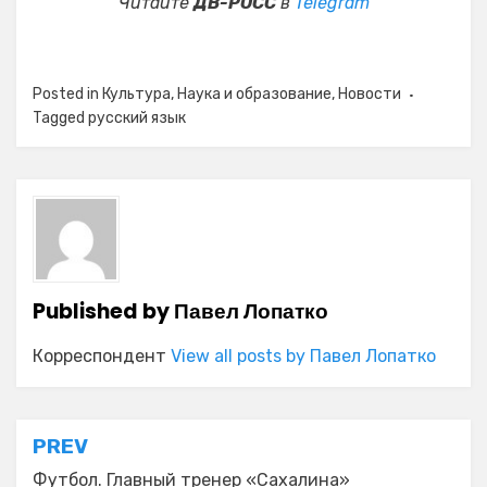
Читайте
ДВ-РОСС
в
Telegram
Posted in
Культура
,
Наука и образование
,
Новости
Tagged
русский язык
Published by
Павел Лопатко
Корреспондент
View all posts by Павел Лопатко
Навигация
PREV
Футбол. Главный тренер «Сахалина»