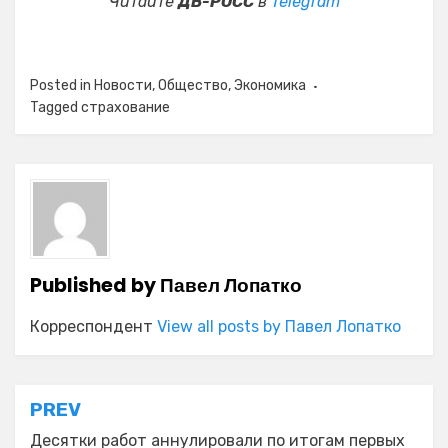
Читайте
ДВ-РОСС
в
Telegram
Posted in
Новости
,
Общество
,
Экономика
Tagged
страхование
Published by
Павел Лопатко
Корреспондент
View all posts by Павел Лопатко
Навигация
PREV
Десятки работ аннулировали по итогам первых