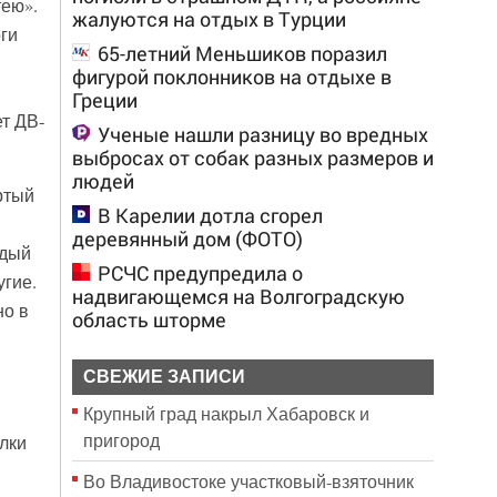
тею».
жалуются на отдых в Турции
ги
65-летний Меньшиков поразил
фигурой поклонников на отдыхе в
Греции
т ДВ-
Ученые нашли разницу во вредных
выбросах от собак разных размеров и
людей
ртый
В Карелии дотла сгорел
деревянный дом (ФОТО)
ждый
РСЧС предупредила о
угие.
надвигающемся на Волгоградскую
но в
область шторме
СВЕЖИЕ ЗАПИСИ
Крупный град накрыл Хабаровск и
пригород
лки
Во Владивостоке участковый-взяточник