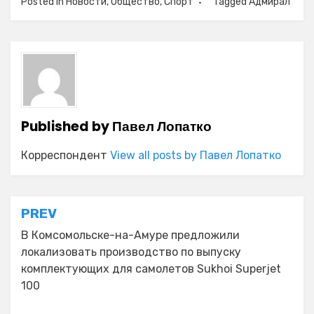
Posted in
Новости
,
Общество
,
Спорт
Tagged
Адмирал
Published by
Павел Лопатко
Корреспондент
View all posts by Павел Лопатко
Навигация
PREV
по
В Комсомольске-на-Амуре предложили
локализовать производство по выпуску
записям
комплектующих для самолетов Sukhoi Superjet
100