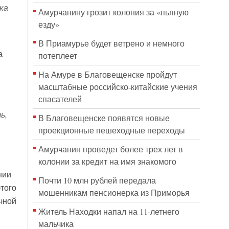
ка
Амурчанину грозит колония за «пьяную
езду»
В Приамурье будет ветрено и немного
а
потеплеет
На Амуре в Благовещенске пройдут
масштабные российско-китайские учения
спасателей
ь,
В Благовещенске появятся новые
.
проекционные пешеходные переходы
Амурчанин проведет более трех лет в
колонии за кредит на имя знакомого
нии
Почти 10 млн рублей передала
этого
мошенникам пенсионерка из Приморья
чной
Житель Находки напал на 11-летнего
мальчика