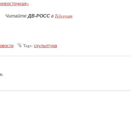
невосточная»
Читайте
ДВ-РОСС
в
Telegram
овости
Tags:
скульптура
н.