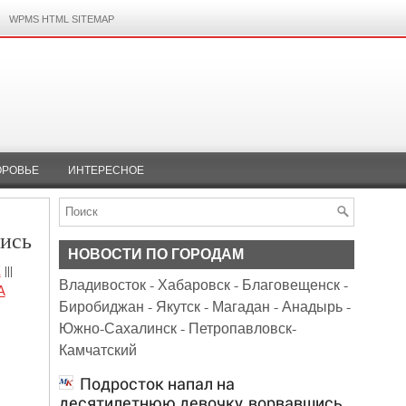
WPMS HTML SITEMAP
ОРОВЬЕ
ИНТЕРЕСНОЕ
лись
НОВОСТИ ПО ГОРОДАМ
Е
|||
Владивосток
-
Хабаровск
-
Благовещенск
-
А
Биробиджан
-
Якутск
-
Магадан
-
Анадырь
-
Южно-Сахалинск
-
Петропавловск-
Камчатский
Подросток напал на
десятилетнюю девочку, ворвавшись