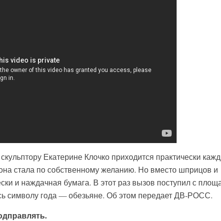
скульптору Екатерине Клочко приходится практически каж
она стала по собственному желанию. Но вместо шприцов и
ски и наждачная бумага. В этот раз вызов поступил с площ
ь символу года — обезьяне. Об этом передает ДВ-РОСС.
одправлять.