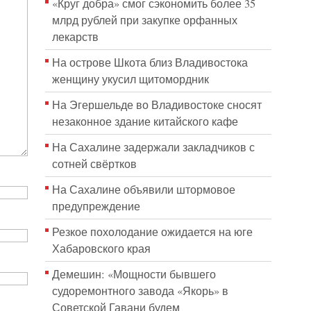
«Круг добра» смог сэкономить более 35
млрд рублей при закупке орфанных
лекарств
На острове Шкота близ Владивостока
женщину укусил щитомордник
На Эгершельде во Владивостоке сносят
незаконное здание китайского кафе
На Сахалине задержали закладчиков с
сотней свёртков
На Сахалине объявили штормовое
предупреждение
Резкое похолодание ожидается на юге
Хабаровского края
Демешин: «Мощности бывшего
судоремонтного завода «Якорь» в
Советской Гавани будем