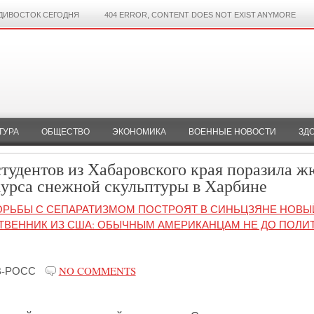
ДИВОСТОК СЕГОДНЯ
404 ERROR, CONTENT DOES NOT EXIST ANYMORE
ТУРА
ОБЩЕСТВО
ЭКОНОМИКА
ВОЕННЫЕ НОВОСТИ
ЗД
тудентов из Хабаровского края поразила 
урса снежной скульптуры в Харбине
ОРЬБЫ С СЕПАРАТИЗМОМ ПОСТРОЯТ В СИНЬЦЗЯНЕ НОВЫ
ВЕННИК ИЗ США: ОБЫЧНЫМ АМЕРИКАНЦАМ НЕ ДО ПОЛИ
В-РОСС
NO COMMENTS