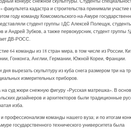
дный конкурс снежной скульптуры. Студенты специальнос
» факультета кадастра и строительства принимали участие 
 этом году команду Комсомольского-на-Амуре государственн
редставляли студент группы 1ДС Алексей Полещук, студент
 и Андрей Зубков, а также первокурсник, студент группы 
дает ДВ-РОСС.
тие 64 команды из 18 стран мира, в том числе из России, Ки
ии, Гонконга, Англии, Германии, Южной Кореи, Франции.
 дня вырезать скульптуру из куба снега размером три на тр
циальных измерительных приборов.
на суд жюри снежную фигуру «Русская матрешка». В осно
льских дизайнеров и архитекторов были традиционные рус
атая изба.
и профессионализм команды нашего вуза; и по итогам кон
муре государственного технического университета была