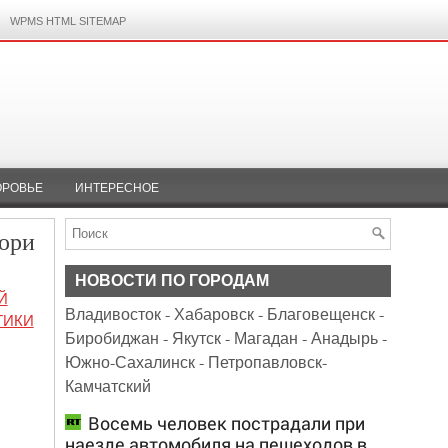
WPMS HTML SITEMAP
ОРОВЬЕ
ИНТЕРЕСНОЕ
жюри
НОВОСТИ ПО ГОРОДАМ
Й
Владивосток
-
Хабаровск
-
Благовещенск
-
ТИКИ
Биробиджан
-
Якутск
-
Магадан
-
Анадырь
-
Южно-Сахалинск
-
Петропавловск-
Камчатский
Восемь человек пострадали при
наезде автомобиля на пешеходов в