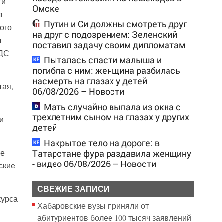
ти
Омске
в
Путин и Си должны смотреть друг
ого
на друг с подозрением: Зеленский
ы
поставил задачу своим дипломатам
5ДС
Пыталась спасти малыша и
погибла с ним: женщина разбилась
насмерть на глазах у детей
тая,
06/08/2026 – Новости
Мать случайно выпала из окна с
трехлетним сыном на глазах у других
и
детей
Накрытое тело на дороге: в
Татарстане фура раздавила женщину
ве
- видео 06/08/2026 – Новости
ские
СВЕЖИЕ ЗАПИСИ
курса
Хабаровские вузы приняли от
абитуриентов более 100 тысяч заявлений