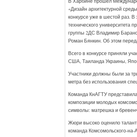
В Харбине прошёл Междунаро
«Дизайн архитектурной среды
конкурсе уже в шестой раз. В
технического университета п
группы 2ДС Владимир Баранов
Роман Бянкин. Об этом пере
Всего в конкурсе приняли учас
США, Таиланда Украины, Япон
Участники должны были за три
метра без использования спе
Команда КнАГТУ представила 
композиции молодых комсомо
символы: матрешка и бревенч
Жюри высоко оценило талант 
команда Комсомольского-на-А