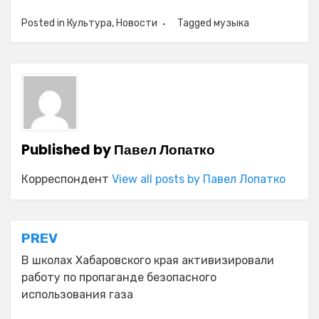
Posted in
Культура
,
Новости
Tagged
музыка
Published by
Павел Лопатко
Корреспондент
View all posts by Павел Лопатко
Навигация
PREV
по
В школах Хабаровского края активизировали
работу по пропаганде безопасного
записям
использования газа