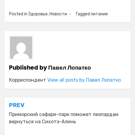
Posted in
Здоровье
,
Новости
Tagged
питание
Published by
Павел Лопатко
Корреспондент
View all posts by Павел Лопатко
Навигация
PREV
по
Приморский сафари-парк поможет леопардам
вернуться на Сихотэ-Алинь
записям