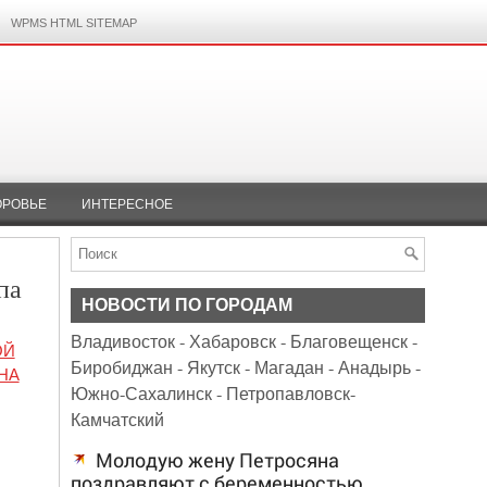
WPMS HTML SITEMAP
ОРОВЬЕ
ИНТЕРЕСНОЕ
па
НОВОСТИ ПО ГОРОДАМ
Владивосток
-
Хабаровск
-
Благовещенск
-
ОЙ
Биробиджан
-
Якутск
-
Магадан
-
Анадырь
-
НА
Южно-Сахалинск
-
Петропавловск-
Камчатский
Молодую жену Петросяна
поздравляют с беременностью