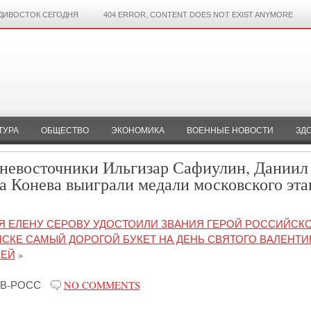
ДИВОСТОК СЕГОДНЯ
404 ERROR, CONTENT DOES NOT EXIST ANYMORE
ТУРА
ОБЩЕСТВО
ЭКОНОМИКА
ВОЕННЫЕ НОВОСТИ
ЗД
льневосточники Ильгизар Сафиулин, Даниил
а Конева выиграли медали московского эта
Я ЕЛЕНУ СЕРОВУ УДОСТОИЛИ ЗВАНИЯ ГЕРОЙ РОССИЙСК
СКЕ САМЫЙ ДОРОГОЙ БУКЕТ НА ДЕНЬ СВЯТОГО ВАЛЕНТИ
ЛЕЙ
»
В-РОСС
NO COMMENTS