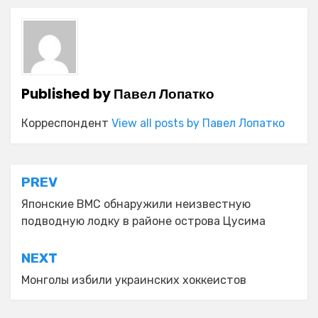
Published by
Павел Лопатко
Корреспондент
View all posts by Павел Лопатко
Навигация
PREV
по
Японские ВМС обнаружили неизвестную
подводную лодку в районе острова Цусима
записям
NEXT
Монголы избили украинских хоккеистов