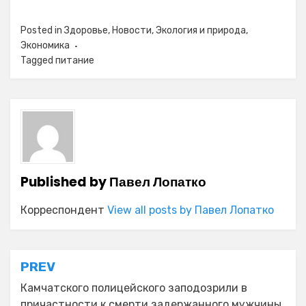
Posted in
Здоровье
,
Новости
,
Экология и природа
,
Экономика
Tagged
питание
Published by
Павел Лопатко
Корреспондент
View all posts by Павел Лопатко
Навигация
PREV
по
Камчатского полицейского заподозрили в
причастности к смерти задержанного мужчины