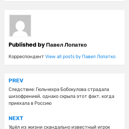
Published by
Павел Лопатко
Корреспондент
View all posts by Павел Лопатко
Навигация
PREV
по
Следствие: Гюльчехра Бобокулова страдала
шизофренией, однако скрыла этот факт, когда
записям
приехала в Россию
NEXT
Ушёл из жизни скандально известный игрок