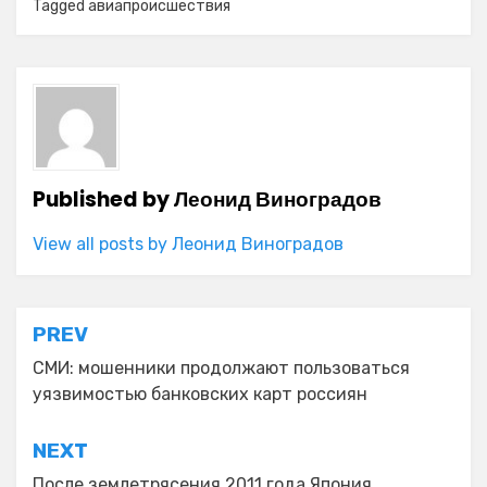
Tagged
авиапроисшествия
Published by
Леонид Виноградов
View all posts by Леонид Виноградов
Навигация
PREV
по
СМИ: мошенники продолжают пользоваться
уязвимостью банковских карт россиян
записям
NEXT
После землетрясения 2011 года Япония