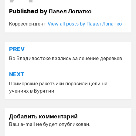
Published by
Павел Лопатко
Корреспондент
View all posts by Павел Лопатко
Навигация
PREV
по
Во Владивостоке взялись за лечение деревьев
записям
NEXT
Приморские ракетчики поразили цели на
учениях в Бурятии
Добавить комментарий
Ваш e-mail не будет опубликован.