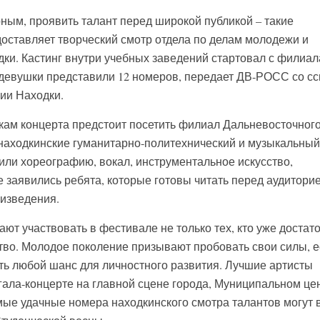
рным, проявить талант перед широкой публикой – такие
оставляет творческий смотр отдела по делам молодежи и
ки. Кастинг внутри учебных заведений стартовал с филиал
евушки представили 12 номеров, передает ДВ-РОСС со с
ии Находки.
ам концерта предстоит посетить филиал Дальневосточног
находкинские гуманитарно-политехнический и музыкальный
или хореографию, вокал, инструментальное искусство,
 заявились ребята, которые готовы читать перед аудитори
изведения.
т участвовать в фестивале не только тех, кто уже достат
тво. Молодое поколение призывают пробовать свои силы, е
ать любой шанс для личностного развития. Лучшие артисты
 гала-концерте на главной сцене города, Муниципальном це
амые удачные номера находкинского смотра талантов могут 