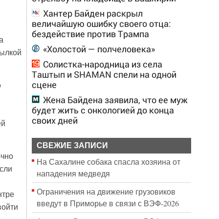
Хантер Байден раскрыл
величайшую ошибку своего отца:
бездействие против Трампа
а
«Холостой — полчеловека»
сылкой
Солистка-народница из села
Таштып и SHAMAN спели на одной
сцене
о
Жена Байдена заявила, что ее муж
будет жить с онкологией до конца
своих дней
ей
СВЕЖИЕ ЗАПИСИ
очно
На Сахалине собака спасла хозяина от
сли
нападения медведя
Ограничения на движение грузовиков
нтре
введут в Приморье в связи с ВЭФ-2026
войти