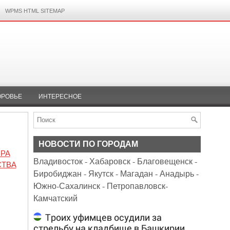
WPMS HTML SITEMAP
ОРОВЬЕ
ИНТЕРЕСНОЕ
НОВОСТИ ПО ГОРОДАМ
ИРА
Владивосток
-
Хабаровск
-
Благовещенск
-
СТВА
Биробиджан
-
Якутск
-
Магадан
-
Анадырь
-
Южно-Сахалинск
-
Петропавловск-
Камчатский
Троих уфимцев осудили за
стрельбу на кладбище в Башкирии