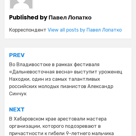
Published by
Павел Лопатко
Корреспондент
View all posts by Павел Лопатко
Навигация
PREV
по
Во Владивостоке в рамках фестиваля
«Дальневосточная весна» выступит уроженец
записям
Находки, один из самых талантливых
российских молодых пианистов Александр
Синчук
NEXT
В Хабаровском крае арестовали мастера
организации, которого подозревают в
причастности к гибели 9-летнего мальчика