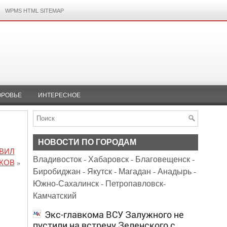
WPMS HTML SITEMAP
ОРОВЬЕ
ИНТЕРЕСНОЕ
НОВОСТИ ПО ГОРОДАМ
АВИЛ
Владивосток
-
Хабаровск
-
Благовещенск
-
КОВ
»
Биробиджан
-
Якутск
-
Магадан
-
Анадырь
-
Южно-Сахалинск
-
Петропавловск-
Камчатский
Экс-главкома ВСУ Залужного не
пустили на встречу Зеленского с