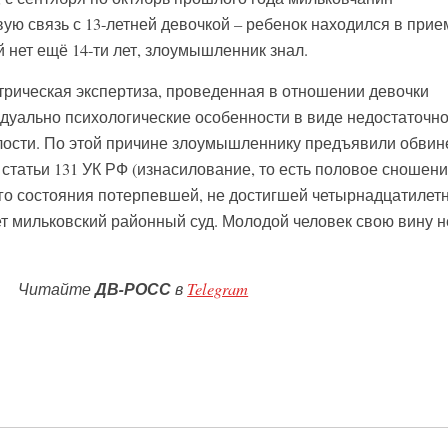
ую связь с 13-летней девочкой – ребенок находился в при
й нет ещё 14-ти лет, злоумышленник знал.
трическая экспертиза, проведенная в отношении девочки
уально психологические особенности в виде недостаточн
лости. По этой причине злоумышленнику предъявили обвин
й статьи 131 УК РФ (изнасилование, то есть половое сношени
о состояния потерпевшей, не достигшей четырнадцатилет
ет мильковский районный суд. Молодой человек свою вину н
Читайте
ДВ-РОСС
в
Telegram