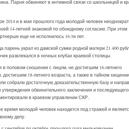
нина. Парня обвиняют в интимной связи со школьницей и к
ре 2014 и в мае прошлого года молодой человек неоднокра
воей 14-летней знакомой по обоюдному согласию. При этом
артнерше еще не исполнилось 16-ти лет.
да парень украл из дамской сумки родной матери 21 400 руб
чек развлекался в ночных клубах краевой столицы.
 в половом сношении с лицом, не достигшим 16-летнего
 достигшим 18-летнего возраста, а также в тайном хищени
ли собрали достаточную доказательственную базу и напра
я утверждения обвинительного заключения и последующего
мментировали в краевом управлении СКР.
ее время молодой человек находится под стражей и являет
вному делу.
 с сентября по октябрь прошлого года мильковчанин