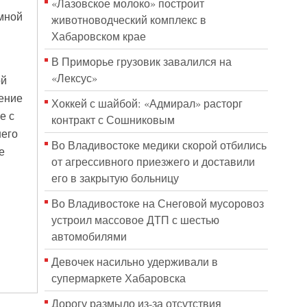
«Лазовское молоко» построит
емной
животноводческий комплекс в
Хабаровском крае
В Приморье грузовик завалился на
«Лексус»
ой
ение
Хоккей с шайбой: «Адмирал» расторг
е с
контракт с Сошниковым
него
Во Владивостоке медики скорой отбились
е
от агрессивного приезжего и доставили
его в закрытую больницу
Во Владивостоке на Снеговой мусоровоз
устроил массовое ДТП с шестью
автомобилями
Девочек насильно удерживали в
супермаркете Хабаровска
Дорогу размыло из-за отсутствия