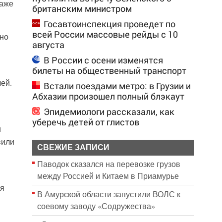
раже
британским министром
Госавтоинспекция проведет по
всей России массовые рейды с 10
тно
августа
В России с осени изменятся
билеты на общественный транспорт
лей.
Встали поездами метро: в Грузии и
Абхазии произошел полный блэкаут
Эпидемиологи рассказали, как
уберечь детей от глистов
и
вили
СВЕЖИЕ ЗАПИСИ
Паводок сказался на перевозке грузов
между Россией и Китаем в Приамурье
ся
В Амурской области запустили ВОЛС к
соевому заводу «Содружества»