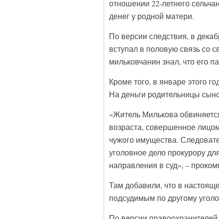
отношении 22-летнего сельча
денег у родной матери.
По версии следствия, в декаб
вступал в половую связь со с
мильковчанин знал, что его п
Кроме того, в январе этого го
На деньги родительницы сыно
«Житель Милькова обвиняется
возраста, совершенное лицом,
чужого имущества. Следовате
уголовное дело прокурору дл
направления в суд», – проко
Там добавили, что в настоящ
подсудимым по другому уголо
По версии правоохранителей,