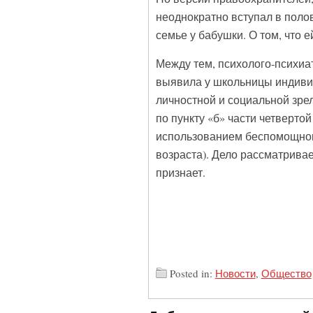
неоднократно вступал в полов
семье у бабушки. О том, что е
Между тем, психолого-психиа
выявила у школьницы индивид
личностной и социальной зре
по пункту «б» части четверто
использованием беспомощног
возраста). Дело рассматрива
признает.
Posted in:
Новости
,
Общество