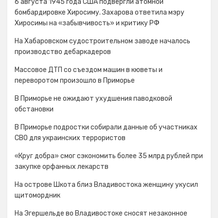
6 августа 1945 года США подвергли атомной
бомбардировке Хиросиму. Захарова ответила мэру
Хиросимы на «забывчивость» и критику РФ
На Хабаровском судостроительном заводе началось
производство дебаркадеров
Массовое ДТП со съездом машин в кюветы и
переворотом произошло в Приморье
В Приморье не ожидают ухудшения паводковой
обстановки
В Приморье подростки собирали данные об участниках
СВО для украинских террористов
«Круг добра» смог сэкономить более 35 млрд рублей при
закупке орфанных лекарств
На острове Шкота близ Владивостока женщину укусил
щитомордник
На Эгершельде во Владивостоке сносят незаконное