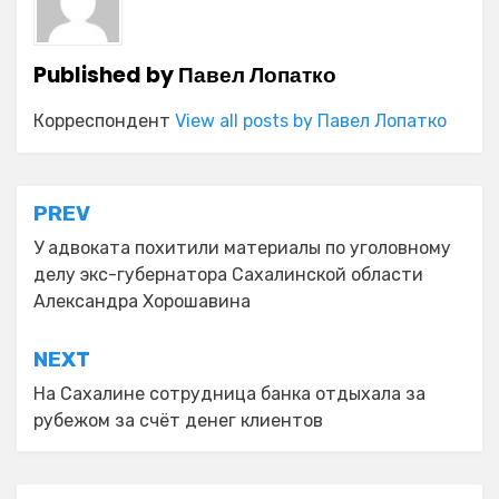
Published by
Павел Лопатко
Корреспондент
View all posts by Павел Лопатко
Навигация
PREV
по
У адвоката похитили материалы по уголовному
делу экс-губернатора Сахалинской области
записям
Александра Хорошавина
NEXT
На Сахалине сотрудница банка отдыхала за
рубежом за счёт денег клиентов