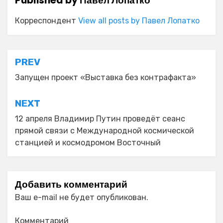
Published by
Павел Лопатко
Корреспондент
View all posts by Павел Лопатко
Навигация
PREV
по
Запущен проект «Выставка без контрафакта»
записям
NEXT
12 апреля Владимир Путин проведёт сеанс
прямой связи с Международной космической
станцией и космодромом Восточный
Добавить комментарий
Ваш e-mail не будет опубликован.
Комментарий