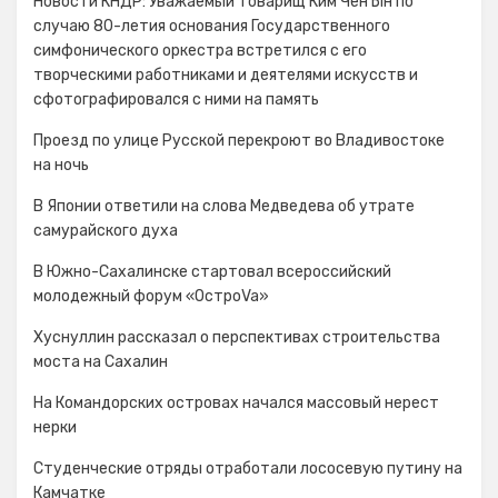
Новости КНДР: Уважаемый товарищ Ким Чен Ын по
случаю 80-летия основания Государственного
симфонического оркестра встретился с его
творческими работниками и деятелями искусств и
сфотографировался с ними на память
Проезд по улице Русской перекроют во Владивостоке
на ночь
В Японии ответили на слова Медведева об утрате
самурайского духа
В Южно-Сахалинске стартовал всероссийский
молодежный форум «ОстроVa»
Хуснуллин рассказал о перспективах строительства
моста на Сахалин
На Командорских островах начался массовый нерест
нерки
Студенческие отряды отработали лососевую путину на
Камчатке