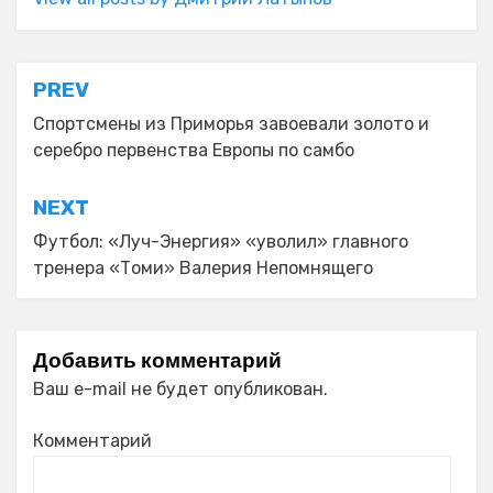
Навигация
PREV
по
Спортсмены из Приморья завоевали золото и
серебро первенства Европы по самбо
записям
NEXT
Футбол: «Луч-Энергия» «уволил» главного
тренера «Томи» Валерия Непомнящего
Добавить комментарий
Ваш e-mail не будет опубликован.
Комментарий