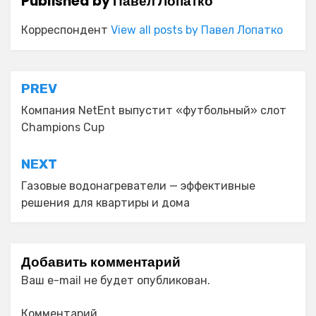
Published by
Павел Лопатко
Корреспондент
View all posts by Павел Лопатко
Навигация
PREV
по
Компания NetEnt выпустит «футбольный» слот
Champions Cup
записям
NEXT
Газовые водонагреватели — эффективные
решения для квартиры и дома
Добавить комментарий
Ваш e-mail не будет опубликован.
Комментарий