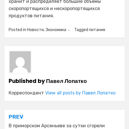
хранит и распределяет большие объемы
скоропортящихся и нескоропортящихся
продуктов питания.
Posted in
Новости
,
Экономика
Tagged
питание
Published by
Павел Лопатко
Корреспондент
View all posts by Павел Лопатко
Навигация
PREV
по
В приморском Арсеньеве за сутки сгорели