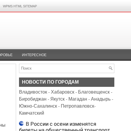
WPMS HTML SITEMAP
ОРОВЬЕ
ИНТЕРЕСНОЕ
НОВОСТИ ПО ГОРОДАМ
Владивосток
-
Хабаровск
-
Благовещенск
-
Биробиджан
-
Якутск
-
Магадан
-
Анадырь
-
Южно-Сахалинск
-
Петропавловск-
Камчатский
В России с осени изменятся
ины
билеты на общественный транспорт