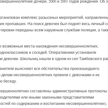
овершеннолетние дочери, 2000 и 2001 годов рождения. Об 
рганизован комплекс разыскных мероприятий, направленн
я пропавших. На поиск девочек был поднят весь личный с
нтировки переданы всем наружным службам полиции, а так
е возможные места нахождения несовершеннолетних,
одноклассников и соседей. Оперативники установили
ли девочки. Школьниц нашли в одном из сел Тамбовского ра
анители выясняют все обстоятельства произошедшего.
 делам несовершеннолетних провели с девочками и их
ю беседу.
вершеннолетних составлены административные протоколы п
 родителями или иными законными представителями
остей по содержанию и воспитанию несовершеннолетних).