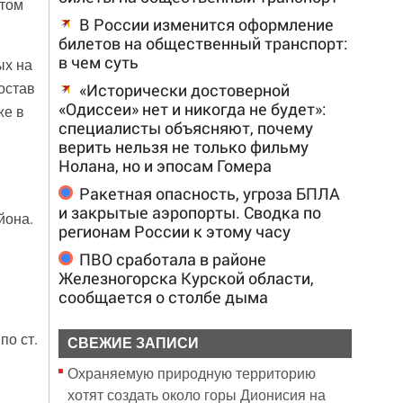
этом
В России изменится оформление
билетов на общественный транспорт:
в чем суть
ых на
остав
«Исторически достоверной
«Одиссеи» нет и никогда не будет»:
же в
специалисты объясняют, почему
верить нельзя не только фильму
Нолана, но и эпосам Гомера
Ракетная опасность, угроза БПЛА
и закрытые аэропорты. Сводка по
йона.
регионам России к этому часу
ПВО сработала в районе
Железногорска Курской области,
сообщается о столбе дыма
о ст.
СВЕЖИЕ ЗАПИСИ
Охраняемую природную территорию
хотят создать около горы Дионисия на