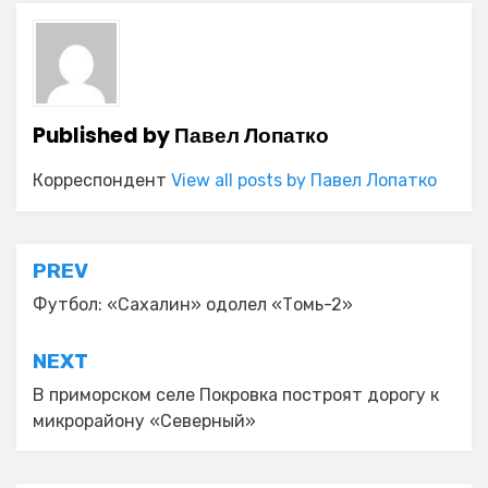
Published by
Павел Лопатко
Корреспондент
View all posts by Павел Лопатко
Навигация
PREV
по
Футбол: «Сахалин» одолел «Томь-2»
записям
NEXT
В приморском селе Покровка построят дорогу к
микрорайону «Северный»