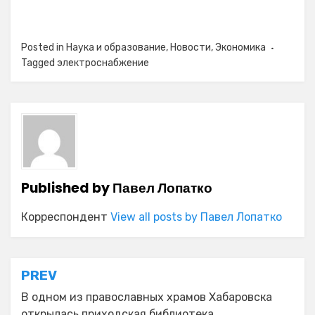
Posted in
Наука и образование
,
Новости
,
Экономика
Tagged
электроснабжение
Published by
Павел Лопатко
Корреспондент
View all posts by Павел Лопатко
Навигация
PREV
по
В одном из православных храмов Хабаровска
открылась приходская библиотека