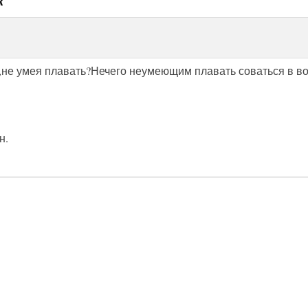
у,не умея плавать?Нечего неумеющим плавать соваться в в
н.