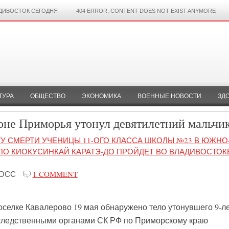
ДИВОСТОК СЕГОДНЯ
404 ERROR, CONTENT DOES NOT EXIST ANYMORE
ТУРА
ОБЩЕСТВО
ЭКОНОМИКА
ВОЕННЫЕ НОВОСТИ
ЗД
оне Приморья утонул девятилетний мальчи
ТУ СМЕРТИ УЧЕНИЦЫ 11-ОГО КЛАССА ШКОЛЫ №23 В ЮЖНО
ПО КИОКУСИНКАЙ КАРАТЭ-ДО ПРОЙДЕТ ВО ВЛАДИВОСТОК
РОСС
1 COMMENT
оселке Кавалерово 19 мая обнаружено тело утонувшего 9-л
 следственными органами СК РФ по Приморскому краю