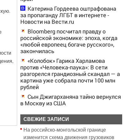
Катерина Гордеева оштрафована
кую.
за пропаганду ЛГБТ в интернете -
Новости на Вести.ru
Bloomberg посчитал правду о
е
российской экономике: эпоха, когда
«любой европеец богаче русского»,
закончилась
мости
«Колобок» Гарика Харламова
дения,
против «Человека-паука»: В сети
разгорелся грандиозный скандал — а
картина уже собрала почти 100 млн
рублей
Сын Джигарханяна тайно вернулся
в Москву из США
СВЕЖИЕ ЗАПИСИ
На российско‑монгольской границе
изменится схема движения грузовиков