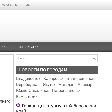
WPMS HTML SITEMAP
ОРОВЬЕ
ИНТЕРЕСНОЕ
к
-
НОВОСТИ ПО ГОРОДАМ
Е
»
Владивосток
-
Хабаровск
-
Благовещенск
-
Биробиджан
-
Якутск
-
Магадан
-
Анадырь
-
Южно-Сахалинск
-
Петропавловск-
Камчатский
етнего
Гонконгцы штурмуют Хабаровский
край