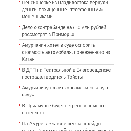
Пенсионерке из Владивостока вернули
деньги, похищенные «телефонными»
мошенниками
Дело о контрабанде на 680 млн рублей
рассмотрят в Приморье
Амурчанин хотел в суде оспорить
стоимость автомобиля, привезенного из
Китая
В ДТП на Театральной в Благовещенске
пострадал водитель Тойоты
Амурчанину грозит колония за «пьяную
езду»
В Приамурье будет ветрено и немного
потеплеет
На Амуре в Благовещенске пройдут
масштабные российско-китайские учения