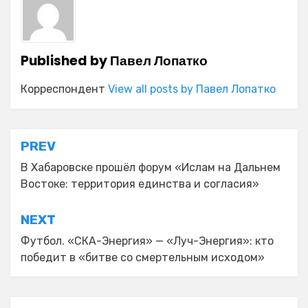
Published by
Павел Лопатко
Корреспондент
View all posts by Павел Лопатко
Навигация
PREV
по
В Хабаровске прошёл форум «Ислам на Дальнем
Востоке: территория единства и согласия»
записям
NEXT
Футбол. «СКА-Энергия» — «Луч-Энергия»: кто
победит в «битве со смертельным исходом»